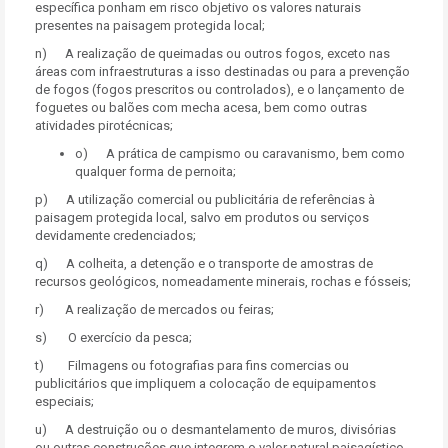
específica ponham em risco objetivo os valores naturais
presentes na paisagem protegida local;
n) A realização de queimadas ou outros fogos, exceto nas
áreas com infraestruturas a isso destinadas ou para a prevenção
de fogos (fogos prescritos ou controlados), e o lançamento de
foguetes ou balões com mecha acesa, bem como outras
atividades pirotécnicas;
o) A prática de campismo ou caravanismo, bem como
qualquer forma de pernoita;
p) A utilização comercial ou publicitária de referências à
paisagem protegida local, salvo em produtos ou serviços
devidamente credenciados;
q) A colheita, a detenção e o transporte de amostras de
recursos geológicos, nomeadamente minerais, rochas e fósseis;
r) A realização de mercados ou feiras;
s) O exercício da pesca;
t) Filmagens ou fotografias para fins comercias ou
publicitários que impliquem a colocação de equipamentos
especiais;
u) A destruição ou o desmantelamento de muros, divisórias
ou outras construções que integrem o valor natural paisagístico