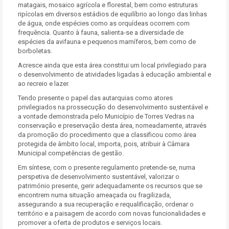
matagais, mosaico agrícola e florestal, bem como estruturas
ripícolas em diversos estádios de equilíbrio ao longo das linhas
de água, onde espécies como as orquídeas ocorrem com
frequência. Quanto à fauna, salienta-se a diversidade de
espécies da avifauna e pequenos mamíferos, bem como de
borboletas.
Acresce ainda que esta área constitui um local privilegiado para
o desenvolvimento de atividades ligadas à educação ambiental e
ao recreio e lazer.
Tendo presente o papel das autarquias como atores
privilegiados na prossecução do desenvolvimento sustentável e
a vontade demonstrada pelo Município de Torres Vedras na
conservação e preservação desta área, nomeadamente, através
da promoção do procedimento que a classificou como área
protegida de âmbito local, importa, pois, atribuir à Câmara
Municipal competências de gestão.
Em síntese, com o presente regulamento pretende-se, numa
perspetiva de desenvolvimento sustentável, valorizar o
património presente, gerir adequadamente os recursos que se
encontrem numa situação ameaçada ou fragilizada,
assegurando a sua recuperação e requalificação, ordenar o
território e a paisagem de acordo com novas funcionalidades e
promover a oferta de produtos e serviços locais.