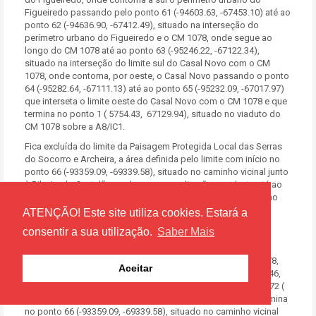
Figueiredo passando pelo ponto 61 (-94603.63, -67453.10) até ao
ponto 62 (-94636.90, -67412.49), situado na interseção do
perímetro urbano do Figueiredo e o CM 1078, onde segue ao
longo do CM 1078 até ao ponto 63 (-95246.22, -67122.34),
situado na interseção do limite sul do Casal Novo com o CM
1078, onde contorna, por oeste, o Casal Novo passando o ponto
64 (-95282.64, -67111.13) até ao ponto 65 (-95232.09, -67017.97)
que interseta o limite oeste do Casal Novo com o CM 1078 e que
termina no ponto 1 ( 5754.43, 67129.94), situado no viaduto do
CM 1078 sobre a A8/IC1.
Fica excluída do limite da Paisagem Protegida Local das Serras
do Socorro e Archeira, a área definida pelo limite com início no
ponto 66 (-93359.09, -69339.58), situado no caminho vicinal junto
à Ribeira do Castelão, onde segue em direção a sudeste até ao
ponto 67 (-92840.10, -69529.00) onde inflete para nordeste, ao
longo de um caminho vicinal, até ao ponto 68 (-92654.36,
ATENÇÃO! Este site utiliza cookies. Estará a
-69143.22), onde inflete para noroeste passando o ponto 69
consentir a sua utilização.
Saber Mais
(-92810.36, -68934.39) até ao ponto 70 ( 92846.52, -68598.62)
onde contorna os prédios rústicos números 1, 40, 41 e 42 da
seção O, freguesia de Dois Portos, até ao ponto 71 (-92909.78,
Aceitar
-68423.01) onde contorna, a oeste, o prédio rústico número 46,
da seção O, freguesia de Dois Portos passando pelo ponto 72 (
93105.48, 68775.04) e ao longo do caminho vicinal onde termina
no ponto 66 (-93359.09, -69339.58), situado no caminho vicinal