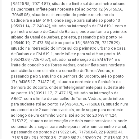
( 95125.95, -70714.87), situado no limite sul do perímetro urbano
da Cadriceira, inflete para noroeste até ao ponto 12 (-95156.56,
-70645.05), situado na interseção do perímetro urbano da
Cadriceira e a EM 619-1, onde segue para sul até ao ponto 13
(-95631.14, -71240.42), situado na interseção da EM 619-1 com o
perímetro urbano de Casal de Barbas, onde contorna o perímetro
urbano da Casal de Barbas, por este, passando pelo ponto 14
(-95440.19, -71473.56) até ao ponto 15 (-95500.78, -72178.29),
situado na interseção do limite sul do perímetro urbano de Casal
de Barbas e a EM 619-1, onde inflete para sul até ao ponto 16
(-95243.69, -72670.57), situado na interseção da EM 619-1 e o
limite do concelho de Torres Vedras, onde inflete para nordeste
coincidindo com o limite do concelho de Torres Vedras, e
passando pelo Santuário da Senhora do Socorro, até ao ponto
17 (-94385.17, -71437.16), situado a nordeste do Santuário da
Senhora do Socorro, onde inflete ligeiramente para sudeste até
ao ponto 18 ( 93911.17, 71477.15), situado na interseção da
A8/IC1 com o limite do concelho de Torres Vedras, onde inflete
para sudeste até ao ponto 19 (-93640.76, -71608.81), situado num
cruzamento de 2 caminhos vicinais, onde segue para nordeste
ao longo de um caminho vicinal até ao ponto 20 (-93411.24,
-71537.2), situado na interseção de dois caminhos vicinais, onde
continuando a seguir para este e para norte num caminho vicinal,
e passando os pontos 21 ( 93221.49, 71766.04), 22 (-92852.41,
-71819.08), 23 (-92700.38, -71589.88) 24 ( 92690.74, 71518.60), 25