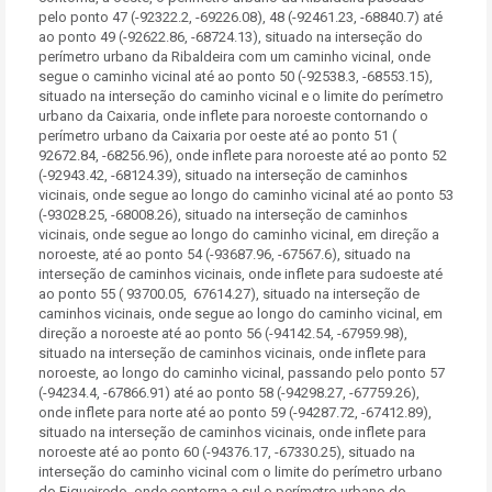
pelo ponto 47 (-92322.2, -69226.08), 48 (-92461.23, -68840.7) até
ao ponto 49 (-92622.86, -68724.13), situado na interseção do
perímetro urbano da Ribaldeira com um caminho vicinal, onde
segue o caminho vicinal até ao ponto 50 (-92538.3, -68553.15),
situado na interseção do caminho vicinal e o limite do perímetro
urbano da Caixaria, onde inflete para noroeste contornando o
perímetro urbano da Caixaria por oeste até ao ponto 51 (
92672.84, -68256.96), onde inflete para noroeste até ao ponto 52
(-92943.42, -68124.39), situado na interseção de caminhos
vicinais, onde segue ao longo do caminho vicinal até ao ponto 53
(-93028.25, -68008.26), situado na interseção de caminhos
vicinais, onde segue ao longo do caminho vicinal, em direção a
noroeste, até ao ponto 54 (-93687.96, -67567.6), situado na
interseção de caminhos vicinais, onde inflete para sudoeste até
ao ponto 55 ( 93700.05, 67614.27), situado na interseção de
caminhos vicinais, onde segue ao longo do caminho vicinal, em
direção a noroeste até ao ponto 56 (-94142.54, -67959.98),
situado na interseção de caminhos vicinais, onde inflete para
noroeste, ao longo do caminho vicinal, passando pelo ponto 57
(-94234.4, -67866.91) até ao ponto 58 (-94298.27, -67759.26),
onde inflete para norte até ao ponto 59 (-94287.72, -67412.89),
situado na interseção de caminhos vicinais, onde inflete para
noroeste até ao ponto 60 (-94376.17, -67330.25), situado na
interseção do caminho vicinal com o limite do perímetro urbano
do Figueiredo, onde contorna a sul o perímetro urbano do