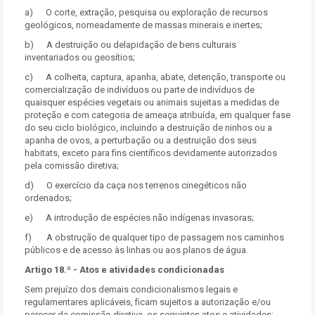
a) O corte, extração, pesquisa ou exploração de recursos
geológicos, nomeadamente de massas minerais e inertes;
b) A destruição ou delapidação de bens culturais
inventariados ou geosítios;
c) A colheita, captura, apanha, abate, detenção, transporte ou
comercialização de indivíduos ou parte de indivíduos de
quaisquer espécies vegetais ou animais sujeitas a medidas de
proteção e com categoria de ameaça atribuída, em qualquer fase
do seu ciclo biológico, incluindo a destruição de ninhos ou a
apanha de ovos, a perturbação ou a destruição dos seus
habitats, exceto para fins científicos devidamente autorizados
pela comissão diretiva;
d) O exercício da caça nos terrenos cinegéticos não
ordenados;
e) A introdução de espécies não indígenas invasoras;
f) A obstrução de qualquer tipo de passagem nos caminhos
públicos e de acesso às linhas ou aos planos de água.
Artigo 18.º - Atos e atividades condicionadas
Sem prejuízo dos demais condicionalismos legais e
regulamentares aplicáveis, ficam sujeitos a autorização e/ou
parecer da comissão diretiva, os seguintes atos e atividades: