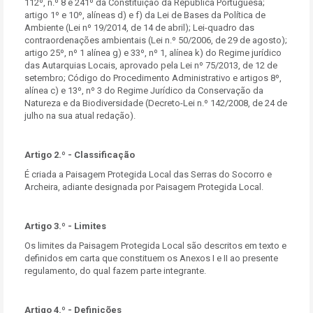
112º, n.º 8 e 241º da Constituição da República Portuguesa;
artigo 1º e 10º, alíneas d) e f) da Lei de Bases da Política de
Ambiente (Lei nº 19/2014, de 14 de abril); Lei-quadro das
contraordenações ambientais (Lei n.º 50/2006, de 29 de agosto);
artigo 25º, nº 1 alínea g) e 33º, nº 1, alínea k) do Regime jurídico
das Autarquias Locais, aprovado pela Lei nº 75/2013, de 12 de
setembro; Código do Procedimento Administrativo e artigos 8º,
alínea c) e 13º, nº 3 do Regime Jurídico da Conservação da
Natureza e da Biodiversidade (Decreto-Lei n.º 142/2008, de 24 de
julho na sua atual redação).
Artigo 2.º - Classificação
É criada a Paisagem Protegida Local das Serras do Socorro e
Archeira, adiante designada por Paisagem Protegida Local.
Artigo 3.º - Limites
Os limites da Paisagem Protegida Local são descritos em texto e
definidos em carta que constituem os Anexos I e II ao presente
regulamento, do qual fazem parte integrante.
Artigo 4.º - Definições