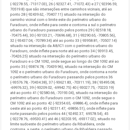
(-92278.55, -71317.03), 26 (-92327.41, -71072.43) e 27 ( 92396.59,
70519.8) que são interseções entre caminhos vicinais, até ao
ponto 28 (-92439.62, -70407.11) situado na interseção do
caminho vicinal com o limite este do perímetro urbano do
Furadouro, onde inflete para oeste e contorna a sul o perímetro
urbano do Furadouro passando pelos pontos 29 (-92518.18,
-70475.44), 30 (-93133.21, -70696.68), 31 (-93290.65, -70805.56),
32 (-93437.04, -70789.34) até ao ponto 33 (-93958.81, -70507.14)
situado na interseção da A8/IC1 com o perímetros urbano do
Furadouro, onde inflete para norte até ao ponto 34 ( 93913.45,
-70426.25) situado na interseção do perímetro urbano do
Furadouro e o CM 1092, onde segue ao longo do CM 1092 até ao
ponto 35 (-93874.78, -70439.96), situado na interseção do CM
1092 e o perímetro urbano do Furadouro, onde contorna a norte
o perímetro urbano do Furadouro passando pelos pontos 36
(-93576.78, -70434.38), 37 (-93621.83, -70311.19), 38 ( 93495.08,
-69976.32), 39 (-93209.02, -69942.75) 40 (-93027.75, -70220.19)
até ao ponto 41 ( 92580.66, -70193.04), situado na interseção do
perímetro urbano do Furadouro com o CM 1092, onde segue o
CM 1092 até ao ponto 42 (-92354.65, -69886.4), onde inflete para
oeste até ao ponto 43 (-92511.47, -69856.51), onde inflete para
norte passando pelos pontos 44 ( 92492.37, 69578.54), 45
(-92278.76, -69530.41) até 46 (-92203.95, -69317.02), situado no
limite sudoeste do perímetro urbano da Ribaldeira, onde
contorna, a oeste, o perímetro urbano da Ribaldeira passado