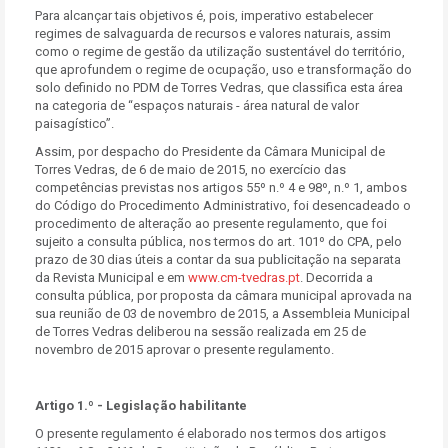
Para alcançar tais objetivos é, pois, imperativo estabelecer
regimes de salvaguarda de recursos e valores naturais, assim
como o regime de gestão da utilização sustentável do território,
que aprofundem o regime de ocupação, uso e transformação do
solo definido no PDM de Torres Vedras, que classifica esta área
na categoria de “espaços naturais - área natural de valor
paisagístico”.
Assim, por despacho do Presidente da Câmara Municipal de
Torres Vedras, de 6 de maio de 2015, no exercício das
competências previstas nos artigos 55º n.º 4 e 98º, n.º 1, ambos
do Código do Procedimento Administrativo, foi desencadeado o
procedimento de alteração ao presente regulamento, que foi
sujeito a consulta pública, nos termos do art. 101º do CPA, pelo
prazo de 30 dias úteis a contar da sua publicitação na separata
da Revista Municipal e em
www.cm-tvedras.pt
. Decorrida a
consulta pública, por proposta da câmara municipal aprovada na
sua reunião de 03 de novembro de 2015, a Assembleia Municipal
de Torres Vedras deliberou na sessão realizada em 25 de
novembro de 2015 aprovar o presente regulamento.
Artigo 1.º - Legislação habilitante
O presente regulamento é elaborado nos termos dos artigos