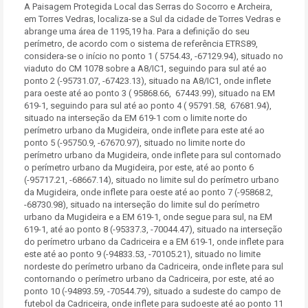
A Paisagem Protegida Local das Serras do Socorro e Archeira,
em Torres Vedras, localiza-se a Sul da cidade de Torres Vedras e
abrange uma área de 1195,19 ha. Para a definição do seu
perímetro, de acordo com o sistema de referência ETRS89,
considera-se o início no ponto 1 ( 5754.43, -67129.94), situado no
viaduto do CM 1078 sobre a A8/IC1, seguindo para sul até ao
ponto 2 (-95731.07, -67423.13), situado na A8/IC1, onde inflete
para oeste até ao ponto 3 ( 95868.66, 67443.99), situado na EM
619-1, seguindo para sul até ao ponto 4 ( 95791.58, 67681.94),
situado na interseção da EM 619-1 com o limite norte do
perímetro urbano da Mugideira, onde inflete para este até ao
ponto 5 (-95750.9, -67670.97), situado no limite norte do
perímetro urbano da Mugideira, onde inflete para sul contornado
o perímetro urbano da Mugideira, por este, até ao ponto 6
(-95717.21, -68667.14), situado no limite sul do perímetro urbano
da Mugideira, onde inflete para oeste até ao ponto 7 (-95868.2,
-68730.98), situado na interseção do limite sul do perímetro
urbano da Mugideira e a EM 619-1, onde segue para sul, na EM
619-1, até ao ponto 8 (-95337.3, -70044.47), situado na interseção
do perímetro urbano da Cadriceira e a EM 619-1, onde inflete para
este até ao ponto 9 (-94833.53, -70105.21), situado no limite
nordeste do perímetro urbano da Cadriceira, onde inflete para sul
contornando o perímetro urbano da Cadriceira, por este, até ao
ponto 10 (-94893.59, -70544.79), situado a sudeste do campo de
futebol da Cadriceira, onde inflete para sudoeste até ao ponto 11