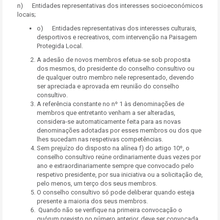
n) Entidades representativas dos interesses socioeconómicos
locais;
o) Entidades representativas dos interesses culturais,
desportivos e recreativos, com intervenção na Paisagem
Protegida Local.
A adesão de novos membros efetua-se sob proposta
dos mesmos, do presidente do conselho consultivo ou
de qualquer outro membro nele representado, devendo
ser apreciada e aprovada em reunião do conselho
consultivo.
A referência constante no nº 1 às denominações de
membros que entretanto venham a ser alteradas,
considera-se automaticamente feita para as novas
denominações adotadas por esses membros ou dos que
lhes sucedam nas respetivas competências.
Sem prejuízo do disposto na alínea f) do artigo 10º, o
conselho consultivo reúne ordinariamente duas vezes por
ano e extraordinariamente sempre que convocado pelo
respetivo presidente, por sua iniciativa ou a solicitação de,
pelo menos, um terço dos seus membros.
O conselho consultivo só pode deliberar quando esteja
presente a maioria dos seus membros.
Quando não se verifique na primeira convocação o
quórum previsto no número anterior, deve ser convocada