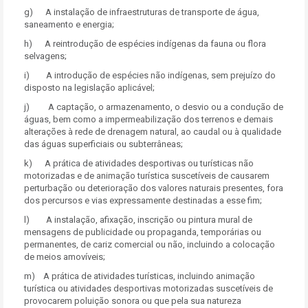
g) A instalação de infraestruturas de transporte de água,
saneamento e energia;
h) A reintrodução de espécies indígenas da fauna ou flora
selvagens;
i) A introdução de espécies não indígenas, sem prejuízo do
disposto na legislação aplicável;
j) A captação, o armazenamento, o desvio ou a condução de
águas, bem como a impermeabilização dos terrenos e demais
alterações à rede de drenagem natural, ao caudal ou à qualidade
das águas superficiais ou subterrâneas;
k) A prática de atividades desportivas ou turísticas não
motorizadas e de animação turística suscetíveis de causarem
perturbação ou deterioração dos valores naturais presentes, fora
dos percursos e vias expressamente destinadas a esse fim;
l) A instalação, afixação, inscrição ou pintura mural de
mensagens de publicidade ou propaganda, temporárias ou
permanentes, de cariz comercial ou não, incluindo a colocação
de meios amovíveis;
m) A prática de atividades turísticas, incluindo animação
turística ou atividades desportivas motorizadas suscetíveis de
provocarem poluição sonora ou que pela sua natureza