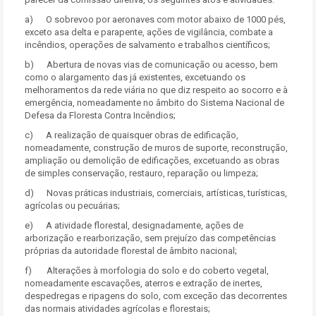
a) O sobrevoo por aeronaves com motor abaixo de 1000 pés,
exceto asa delta e parapente, ações de vigilância, combate a
incêndios, operações de salvamento e trabalhos científicos;
b) Abertura de novas vias de comunicação ou acesso, bem
como o alargamento das já existentes, excetuando os
melhoramentos da rede viária no que diz respeito ao socorro e à
emergência, nomeadamente no âmbito do Sistema Nacional de
Defesa da Floresta Contra Incêndios;
c) A realização de quaisquer obras de edificação,
nomeadamente, construção de muros de suporte, reconstrução,
ampliação ou demolição de edificações, excetuando as obras
de simples conservação, restauro, reparação ou limpeza;
d) Novas práticas industriais, comerciais, artísticas, turísticas,
agrícolas ou pecuárias;
e) A atividade florestal, designadamente, ações de
arborização e rearborização, sem prejuízo das competências
próprias da autoridade florestal de âmbito nacional;
f) Alterações à morfologia do solo e do coberto vegetal,
nomeadamente escavações, aterros e extração de inertes,
despedregas e ripagens do solo, com exceção das decorrentes
das normais atividades agrícolas e florestais;