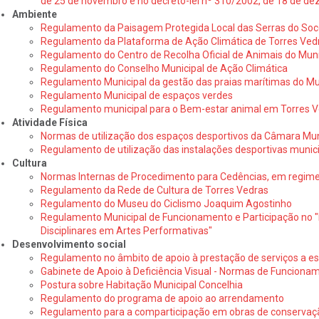
de 25 de novembro e no decreto-lei nº 310/2002, de 18 de d
Ambiente
Regulamento da Paisagem Protegida Local das Serras do Soco
Regulamento da Plataforma de Ação Climática de Torres Ved
Regulamento do Centro de Recolha Oficial de Animais do Muni
Regulamento do Conselho Municipal de Ação Climática
Regulamento Municipal da gestão das praias marítimas do Mun
Regulamento Municipal de espaços verdes
Regulamento municipal para o Bem-estar animal em Torres 
Atividade Física
Normas de utilização dos espaços desportivos da Câmara Mun
Regulamento de utilização das instalações desportivas munic
Cultura
Normas Internas de Procedimento para Cedências, em regime d
Regulamento da Rede de Cultura de Torres Vedras
Regulamento do Museu do Ciclismo Joaquim Agostinho
Regulamento Municipal de Funcionamento e Participação no "P
Disciplinares em Artes Performativas"
Desenvolvimento social
Regulamento no âmbito de apoio à prestação de serviços a es
Gabinete de Apoio à Deficiência Visual - Normas de Funciona
Postura sobre Habitação Municipal Concelhia
Regulamento do programa de apoio ao arrendamento
Regulamento para a comparticipação em obras de conservaçã