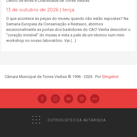
Centro de Artes e Criatividade de Torres Vedras
13 de outubro de 2026 | terça
O que acontece às peças do museu quando não estão expostas? Na
Semana Europeia da Conservação e Restauro, abrimos
excecionalmente as portas dos bastidores do CAC! Venha descobrir o
"coração invisível" do museu e vista a pele de um técnico num mini-
workshop no nosso laboratório. Vai (...)
Câmara Municipal de Torres Vedras © 1996 - 2026 · Por
Slingshot
OUTROS SITES DA AUTARQUIA