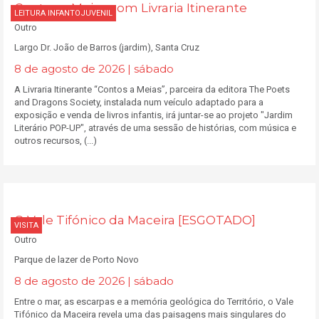
Contos a Meias com Livraria Itinerante
LEITURA INFANTOJUVENIL
Outro
Largo Dr. João de Barros (jardim), Santa Cruz
8 de agosto de 2026 | sábado
A Livraria Itinerante “Contos a Meias”, parceira da editora The Poets
and Dragons Society, instalada num veículo adaptado para a
exposição e venda de livros infantis, irá juntar-se ao projeto "Jardim
Literário POP-UP", através de uma sessão de histórias, com música e
outros recursos, (...)
O Vale Tifónico da Maceira [ESGOTADO]
VISITA
Outro
Parque de lazer de Porto Novo
8 de agosto de 2026 | sábado
Entre o mar, as escarpas e a memória geológica do Território, o Vale
Tifónico da Maceira revela uma das paisagens mais singulares do