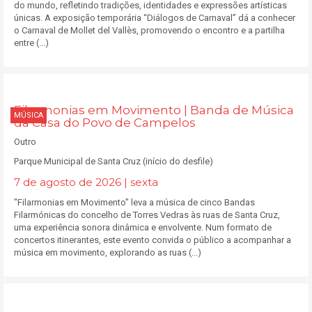
do mundo, refletindo tradições, identidades e expressões artísticas
únicas. A exposição temporária “Diálogos de Carnaval” dá a conhecer
o Carnaval de Mollet del Vallès, promovendo o encontro e a partilha
entre (...)
Filarmonias em Movimento | Banda de Música
MÚSICA
da Casa do Povo de Campelos
Outro
Parque Municipal de Santa Cruz (início do desfile)
7 de agosto de 2026 | sexta
"Filarmonias em Movimento" leva a música de cinco Bandas
Filarmónicas do concelho de Torres Vedras às ruas de Santa Cruz,
uma experiência sonora dinâmica e envolvente. Num formato de
concertos itinerantes, este evento convida o público a acompanhar a
música em movimento, explorando as ruas (...)