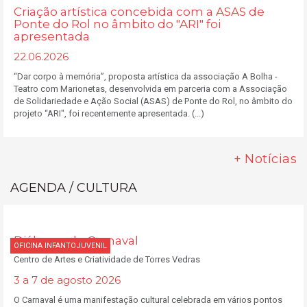
Criação artística concebida com a ASAS de
Ponte do Rol no âmbito do "ARI" foi
apresentada
22.06.2026
“Dar corpo à memória”, proposta artística da associação A Bolha -
Teatro com Marionetas, desenvolvida em parceria com a Associação
de Solidariedade e Ação Social (ASAS) de Ponte do Rol, no âmbito do
projeto “ARI", foi recentemente apresentada. (...)
+ Notícias
AGENDA / CULTURA
Diálogos de Carnaval
OFICINA INFANTOJUVENIL
Centro de Artes e Criatividade de Torres Vedras
3 a 7 de agosto 2026
O Carnaval é uma manifestação cultural celebrada em vários pontos