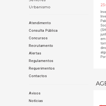
23
Urbanismo
Inv
Inv
Pal
Atendimento
Soc
(SH
Consulta Pública
jun
Concursos
em 
tor
Recrutamento
din
alg
Alertas
Port
Regulamentos
Requerimentos
Contactos
AG
Avisos
Notícias