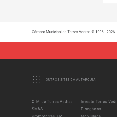
Câmara Municipal de Torres Vedras © 1996 - 2026 ·
OUTROS SITES DA AUTARQUIA
C. M. de Torres Vedras
Investir Torres Ved
SMAS
E-negócios
Promotorres, EM
Mobilidade