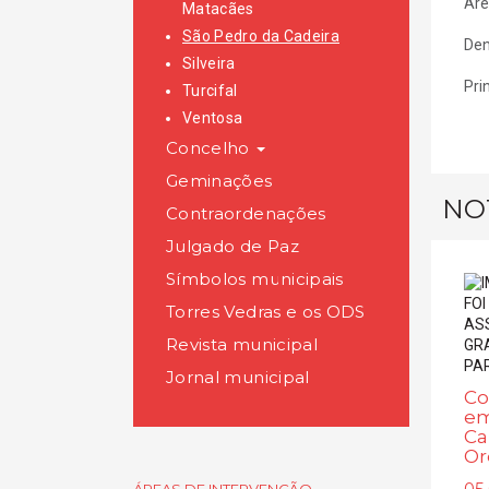
Áre
Matacães
São Pedro da Cadeira
Den
Silveira
Pri
Turcifal
Ventosa
Concelho
Geminações
NO
Contraordenações
Julgado de Paz
Símbolos municipais
Torres Vedras e os ODS
Revista municipal
Jornal municipal
Co
em
Ca
Or
05