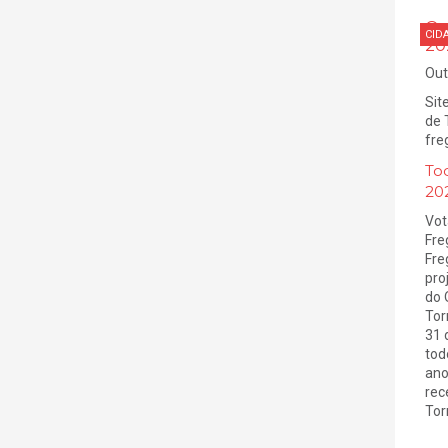
Or
CID
20
Out
Sit
de 
fre
To
20
Vot
Fre
Fre
pro
do 
Tor
31 
tod
ano
rec
Torr