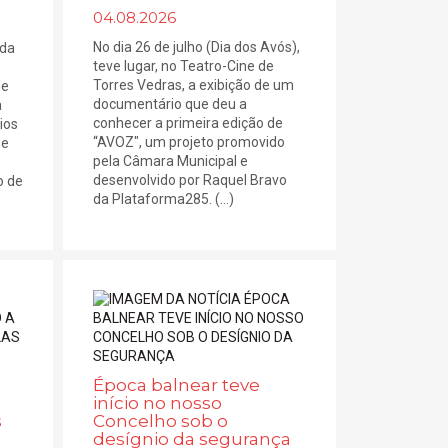
04.08.2026
No dia 26 de julho (Dia dos Avós),
 da
teve lugar, no Teatro-Cine de
Torres Vedras, a exibição de um
de
documentário que deu a
a
conhecer a primeira edição de
ios
“AVOZ", um projeto promovido
 e
pela Câmara Municipal e
desenvolvido por Raquel Bravo
o de
da Plataforma285. (...)
Época balnear teve
início no nosso
s
Concelho sob o
desígnio da segurança