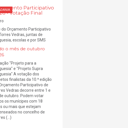
çamento Participativo
ADANIA
26 - Votação Final
ro
e do Orçamento Participativo
Torres Vedras, juntas de
guesia, escolas e por SMS
do o mês de outubro
26
ação "Projeto para a
guesia" e "Projeto Supra
guesia" A votação dos
jetos finalistas da 10.ª edição
Orçamento Participativo de
res Vedras decorre entre 1 e
de outubro. Podem votar
os os munícipes com 18
s ou mais que estejam
enseados no concelho de
es (...)