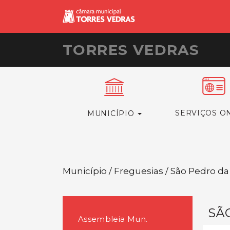
TORRES VEDRAS
SERVIÇOS O
MUNICÍPIO
Município / Freguesias / São Pedro da
SÃ
Assembleia Mun.