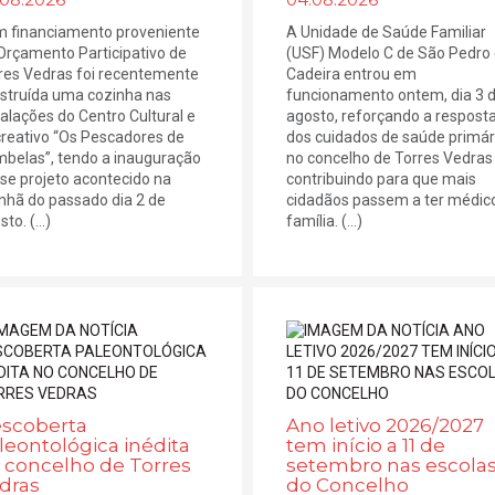
 financiamento proveniente
A Unidade de Saúde Familiar
Orçamento Participativo de
(USF) Modelo C de São Pedro
res Vedras foi recentemente
Cadeira entrou em
struída uma cozinha nas
funcionamento ontem, dia 3 
talações do Centro Cultural e
agosto, reforçando a respost
reativo “Os Pescadores de
dos cuidados de saúde primár
belas”, tendo a inauguração
no concelho de Torres Vedras
se projeto acontecido na
contribuindo para que mais
hã do passado dia 2 de
cidadãos passem a ter médic
to. (...)
família. (...)
scoberta
Ano letivo 2026/2027
leontológica inédita
tem início a 11 de
 concelho de Torres
setembro nas escola
dras
do Concelho