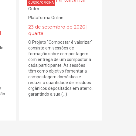
Compostar é Valorizar
CURSO/OFICINA
Outro
Plataforma Online
23 de setembro de 2026 |
|
quarta
O Projeto "Compostar é valorizar"
de
consiste em sessões de
formação sobre compostagem
com entrega de um compostor a
cada participante. As sessões
têm como objetivo fomentar a
compostagem doméstica e
reduzir a quantidade de resíduos
s
orgânicos depositados em aterro,
são
garantindo a sua (...)