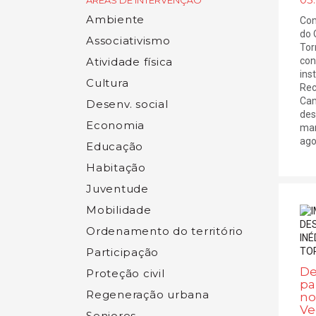
ÁREAS DE INTERVENÇÃO
Ambiente
Com
do 
Associativismo
Tor
con
Atividade física
ins
Cultura
Rec
Cam
Desenv. social
des
Economia
man
agos
Educação
Habitação
Juventude
Mobilidade
Ordenamento do território
Participação
De
Proteção civil
pa
Regeneração urbana
no
Ve
Seniores