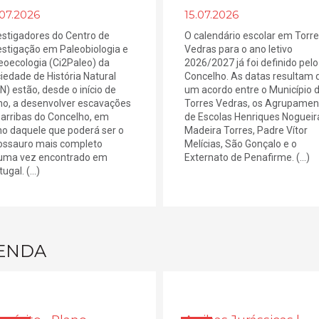
.07.2026
15.07.2026
estigadores do Centro de
O calendário escolar em Torr
estigação em Paleobiologia e
Vedras para o ano letivo
eoecologia (Ci2Paleo) da
2026/2027 já foi definido pelo
iedade de História Natural
Concelho. As datas resultam 
N) estão, desde o início de
um acordo entre o Município 
ho, a desenvolver escavações
Torres Vedras, os Agrupamen
arribas do Concelho, em
de Escolas Henriques Nogueir
no daquele que poderá ser o
Madeira Torres, Padre Vítor
ossauro mais completo
Melícias, São Gonçalo e o
uma vez encontrado em
Externato de Penafirme. (...)
ugal. (...)
ENDA