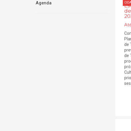
In
Agenda
CID
Es
de
20
At
Com
Pla
de 
pre
de 
pro
pró
Cul
pri
sess