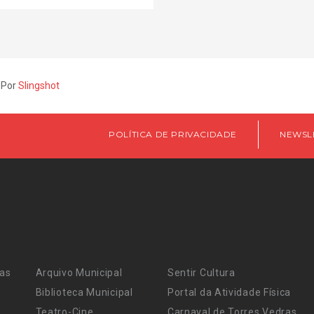
 Por
Slingshot
POLÍTICA DE PRIVACIDADE
NEWSL
ras
Arquivo Municipal
Sentir Cultura
Biblioteca Municipal
Portal da Atividade Física
Teatro-Cine
Carnaval de Torres Vedras