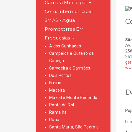
Câmara Municipal
Com. Intermunicipal
C
SMAS - Água
Promotorres EM.
Freguesias
São
Av.
A dos Cunhados
256
Campelos e Outeiro da
261
Cabeça
ger
www
Carvoeira e Carmões
Dois Portos
Freiria
D
Maceira
Maxial e Monte Redondo
Ponte do Rol
Pop
Ramalhal
Runa
Loc
Santa Maria, São Pedro e