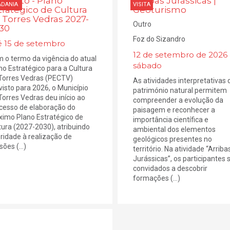
quérito - Plano
Arribas Jurássicas |
ADANIA
VISITA
tratégico de Cultura
Geoturismo
 Torres Vedras 2027-
Outro
30
Foz do Sizandro
é 15 de setembro
12 de setembro de 2026 
 o termo da vigência do atual
sábado
no Estratégico para a Cultura
Torres Vedras (PECTV)
As atividades interpretativas 
visto para 2026, o Município
património natural permitem
Torres Vedras deu início ao
compreender a evolução da
cesso de elaboração do
paisagem e reconhecer a
ximo Plano Estratégico de
importância científica e
tura (2027-2030), atribuindo
ambiental dos elementos
oridade à realização de
geológicos presentes no
ões (...)
território. Na atividade “Arriba
Jurássicas”, os participantes 
convidados a descobrir
formações (...)