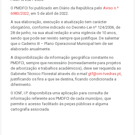
O PMDFCI foi publicado em Diário da República pelo
Aviso n.º
6983/2022
, em 5 de abril de 2022.
A sua elaboração, execução e atualização tem carácter
obrigatório, conforme indicado no Decreto-Lei nº 124/2006, de
28 de junho, na sua atual redação e uma vigência de 10 anos,
sendo que pode ser revisto sempre que justifique. De salientar
que o Caderno III – Plano Operacional Municipal tem de ser
elaborado anualmente.
A disponibilização da informação geográfica constante no
PMDFCI, sempre que necessário (nomeadamente para projetos
de arborização e trabalhos académicos), deve ser requerida ao
Gabinete Técnico Florestal através do
e-mail
gtf@cm-tvedras.pt
,
justificando os fins a que se destina, ficando condicionada a
diferimento.
O ICNF, I.P. disponibiliza uma aplicação para consulta de
informação referente aos PMDFCI de cada município, que
permite o acesso facilitado às peças públicas e alguma
cartografia associada.