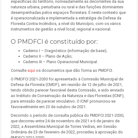
específicas do território, nomeadamente as decorrentes da sua
natureza urbana, periurbana ou rural e das funções dominantes
desempenhadas pelos espaços florestais. É neste contexto que
é operacionalizada e implementada a estratégia de Defesa da
Floresta Contra Incêndios, a nível do Município, com os vários
instrumentos de gestão a nível local, regional e nacional.
O PMDFCI é constituído por:
Caderno I – Diagnóstico (informação de base);
Caderno II – Plano de Ação;
Caderno III – Plano Operacional Municipal.
Consulte
aqui
os documentos que dão forma ao PMDFCI.
O PMDFCI 2021-2030 foi apresentado à Comissão Municipal de
Defesa da Floresta (CMDF), em reunião de 12 de julho de 2021,
tendo obtido parecer favorável desta Comissão, e sido enviado
ao Instituto de Conservação da Natureza e das Florestas (ICNF),
para emissão de parecer vinculativo. O ICNF pronunciou-se
favoravelmente em 23 de outubro de 2021.
Decorrido o período de consulta pública do PMDFCI 2021-2030,
que decorreu entre 24 de novembro de 2021 e 6 de janeiro de
2022, a Assembleia Municipal de Torres Vedras, em Sessão
Ordinária de 23 de fevereiro de 2022, procedeu à aprovação do
PMDFCI 2021-2030.