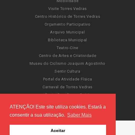
Mobilidade
Visite Torres Vedras
Centro Histórico de Torres Vedras
Orçamento Participativo
Arquivo Municipal
Biblioteca Municipal
Teatro-Cine
Centro de Artes e Criatividade
Museu do Ciclismo Joaquim Agostinho
Sentir Cultura
Portal da Atividade Física
Carnaval de Torres Vedras
Santa Cruz Ocean Spirit
Novas Invasões
ATENÇÃO! Este site utiliza cookies. Estará a
Festas de Torres Vedras
consentir a sua utilização.
Saber Mais
Aceitar