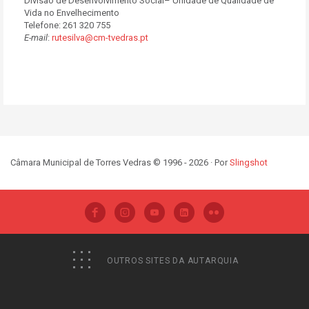
Divisão de Desenvolvimento Social– Unidade de Qualidade de
Vida no Envelhecimento
Telefone: 261 320 755
E-mail
:
rutesilva@cm-tvedras.pt
Câmara Municipal de Torres Vedras © 1996 - 2026 · Por
Slingshot
OUTROS SITES DA AUTARQUIA