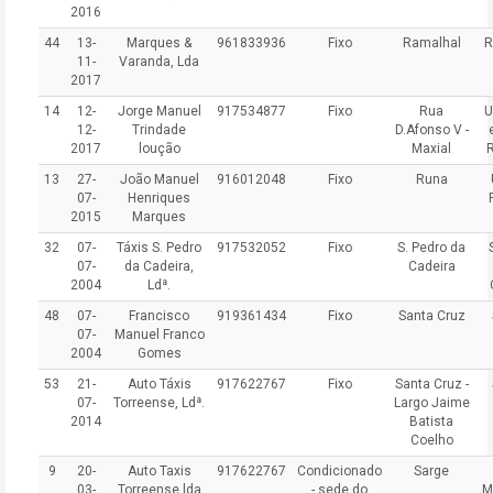
2016
44
13-
Marques &
961833936
Fixo
Ramalhal
R
11-
Varanda, Lda
2017
14
12-
Jorge Manuel
917534877
Fixo
Rua
U
12-
Trindade
D.Afonso V -
2017
loução
Maxial
13
27-
João Manuel
916012048
Fixo
Runa
07-
Henriques
2015
Marques
32
07-
Táxis S. Pedro
917532052
Fixo
S. Pedro da
07-
da Cadeira,
Cadeira
2004
Ldª.
48
07-
Francisco
919361434
Fixo
Santa Cruz
07-
Manuel Franco
2004
Gomes
53
21-
Auto Táxis
917622767
Fixo
Santa Cruz -
07-
Torreense, Ldª.
Largo Jaime
2014
Batista
Coelho
9
20-
Auto Taxis
917622767
Condicionado
Sarge
03-
Torreense lda
- sede do
M