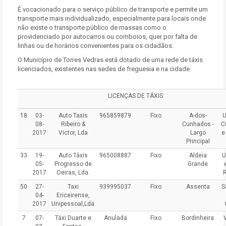
É vocacionado para o serviço público de transporte e permite um
transporte mais individualizado, especialmente para locais onde
não existe o transporte público de massas como o
providenciado por autocarros ou comboios, quer por falta de
linhas ou de horários convenientes para os cidadãos.
O Município de Torres Vedras está dotado de uma rede de táxis
licenciados, existentes nas sedes de freguesia e na cidade.
LICENÇAS DE TÁXIS
18
03-
Auto Taxis
965859879
Fixo
A-dos-
U
08-
Ribeiro &
Cunhados -
C
2017
Victor, Lda
Largo
e
Principal
33
19-
Auto Táxis
965008887
Fixo
Aldeia
U
05-
Progresso de
Grande
2017
Oeiras, Lda.
50
27-
Taxi
939995037
Fixo
Assenta
S
04-
Ericeirense,
2017
Unipessoal,Lda
7
07-
Táxi Duarte e
Anulada
Fixo
Bordinheira