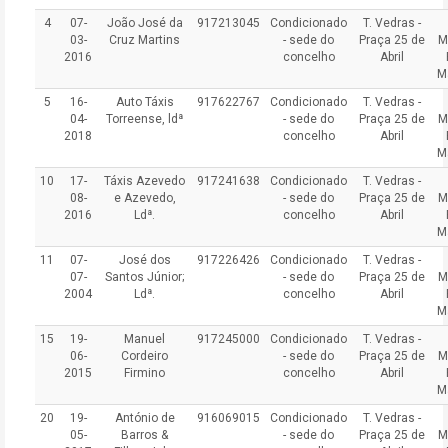
4
07-
João José da
917213045
Condicionado
T. Vedras -
03-
Cruz Martins
- sede do
Praça 25 de
M
2016
concelho
Abril
M
5
16-
Auto Táxis
917622767
Condicionado
T. Vedras -
04-
Torreense, ldª
- sede do
Praça 25 de
M
2018
concelho
Abril
M
10
17-
Táxis Azevedo
917241638
Condicionado
T. Vedras -
08-
e Azevedo,
- sede do
Praça 25 de
M
2016
Ldª.
concelho
Abril
M
11
07-
José dos
917226426
Condicionado
T. Vedras -
07-
Santos Júnior;
- sede do
Praça 25 de
M
2004
Ldª.
concelho
Abril
M
15
19-
Manuel
917245000
Condicionado
T. Vedras -
06-
Cordeiro
- sede do
Praça 25 de
M
2015
Firmino
concelho
Abril
M
20
19-
António de
916069015
Condicionado
T. Vedras -
05-
Barros &
- sede do
Praça 25 de
M