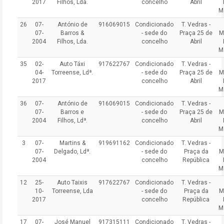
2017
Filhos, Lda.
concelho
Abril
M
26
07-
António de
916069015
Condicionado
T. Vedras -
07-
Barros &
- sede do
Praça 25 de
M
2004
Filhos, Lda.
concelho
Abril
M
35
02-
Auto Táxi
917622767
Condicionado
T. Vedras -
04-
Torreense, Ldª.
- sede do
Praça 25 de
M
2017
concelho
Abril
M
36
07-
António de
916069015
Condicionado
T. Vedras -
07-
Barros e
- sede do
Praça 25 de
M
2004
Filhos, Ldª.
concelho
Abril
M
3
07-
Martins &
919691162
Condicionado
T. Vedras -
07-
Delgado, Ldª.
- sede do
Praça da
M
2004
concelho
República
M
12
25-
Auto Taixis
917622767
Condicionado
T. Vedras -
10-
Torreense, Lda
- sede do
Praça da
M
2017
concelho
República
M
17
07-
José Manuel
917315111
Condicionado
T. Vedras -