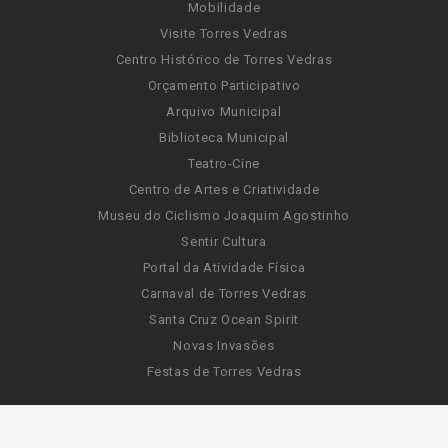
Mobilidade
Visite Torres Vedras
Centro Histórico de Torres Vedras
Orçamento Participativo
Arquivo Municipal
Biblioteca Municipal
Teatro-Cine
Centro de Artes e Criatividade
Museu do Ciclismo Joaquim Agostinho
Sentir Cultura
Portal da Atividade Física
Carnaval de Torres Vedras
Santa Cruz Ocean Spirit
Novas Invasões
Festas de Torres Vedras