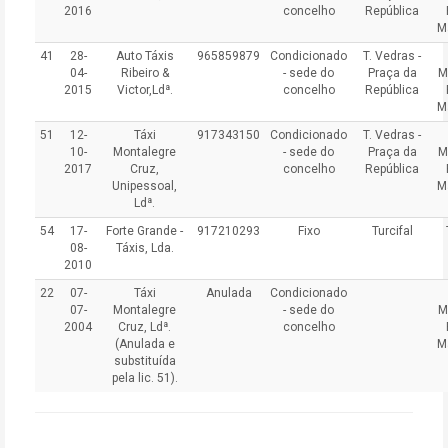
2016
concelho
República
M
41
28-
Auto Táxis
965859879
Condicionado
T. Vedras -
04-
Ribeiro &
- sede do
Praça da
M
2015
Victor,Ldª.
concelho
República
M
51
12-
Táxi
917343150
Condicionado
T. Vedras -
10-
Montalegre
- sede do
Praça da
M
2017
Cruz,
concelho
República
Unipessoal,
M
Ldª.
54
17-
Forte Grande -
917210293
Fixo
Turcifal
08-
Táxis, Lda.
2010
22
07-
Táxi
Anulada
Condicionado
07-
Montalegre
- sede do
M
2004
Cruz, Ldª.
concelho
(Anulada e
M
substituída
pela lic. 51)
.