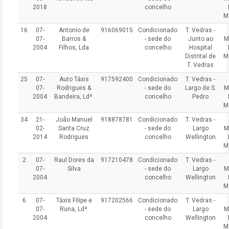
2018
concelho
M
16
07-
Antonio de
916069015
Condicionado
T. Vedras -
07-
Barros &
- sede do
Junto ao
M
2004
Filhos, Lda
concelho
Hospital
Distrital de
M
T. Vedras
25
07-
Auto Táxis
917592400
Condicionado
T. Vedras -
07-
Rodrigues &
- sede do
Largo de S.
M
2004
Bandeira, Ldª.
concelho
Pedro
M
34
21-
João Manuel
918878781
Condicionado
T. Vedras -
02-
Santa Cruz
- sede do
Largo
M
2014
Rodrigues
concelho
Wellington
M
2
07-
Raul Dores da
917210478
Condicionado
T. Vedras -
07-
Silva
- sede do
Largo
M
2004
concelho
Wellington
M
6
07-
Táxis Filipe e
917202566
Condicionado
T. Vedras -
07-
Runa, Ldª.
- sede do
Largo
M
2004
concelho
Wellington
M