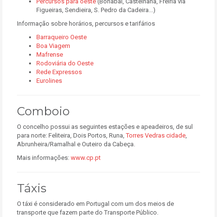
Percursos para oeste
(Bonabal, Castelhana, Freiria via
Figueiras, Sendieira, S. Pedro da Cadeira...)
Informação sobre horários, percursos e tarifários
Barraqueiro Oeste
Boa Viagem
Mafrense
Rodoviária do Oeste
Rede Expressos
Eurolines
Comboio
O concelho possui as seguintes estações e apeadeiros, de sul
para norte: Feliteira, Dois Portos, Runa,
Torres Vedras cidade
,
Abrunheira/Ramalhal e Outeiro da Cabeça.
Mais informações:
www.cp.pt
Táxis
O táxi é considerado em Portugal com um dos meios de
transporte que fazem parte do Transporte Público.