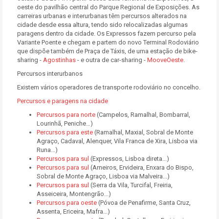
oeste do pavilhão central do Parque Regional de Exposições. As
carreiras urbanas e interurbanas têm percursos alterados na
cidade desde essa altura, tendo sido relocalizadas algumas
paragens dentro da cidade. Os Expressos fazem percurso pela
Variante Poente e chegam e partem do novo Terminal Rodoviário
que dispõe também de Praça de Táxis, de uma estação de bike-
sharing -
Agostinhas
-
e outra de car-sharing -
MooveOeste
.
Percursos interurbanos
Existem vários operadores de transporte rodoviário no concelho.
Percursos e paragens na cidade
Percursos para norte
(Campelos, Ramalhal, Bombarral,
Lourinhã, Peniche…)
Percursos para este
(Ramalhal, Maxial, Sobral de Monte
Agraço, Cadaval, Alenquer, Vila Franca de Xira, Lisboa via
Runa...)
Percursos para sul
(Expressos, Lisboa direta...)
Percursos para sul
(Arneiros, Ervideira, Enxara do Bispo,
Sobral de Monte Agraço, Lisboa via Malveira...)
Percursos para sul
(Serra da Vila, Turcifal, Freiria,
Asseiceira, Montengrão...)
Percursos para oeste
(Póvoa de Penafirme, Santa Cruz,
Assenta, Ericeira, Mafra...)