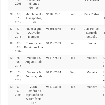
2008
Miranda
Gomes
28
27-
Match Point -
963082551
Fixo
Dois Portos
11-
Transportes,
2017
Lda
37
27-
Paulo Miguel
916012048
Fixo
Dois Portos -
07-
Azevedo
Largo da
2015
Marques
Estação
39
07-
Transportes
913147583
Fixo
Freiria
07-
Rui André, Lda.
2004
42
26-
Varanda &
913147584
Fixo
Maceira
U
06-
Augusta, Lda
C
2015
e
42
12-
Varanda &
913147584
Fixo
Maceira
U
01-
Augusta, Lda
C
2017
e
43
07-
VNRD -
966775008
Fixo
Maceira
U
07-
Comércio e
C
2004
Reparação de
e
Automóveis,
Ldª.