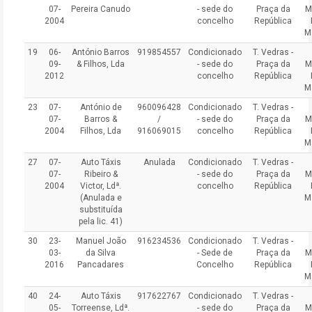
07-
Pereira Canudo
- sede do
Praça da
M
2004
concelho
República
M
19
06-
António Barros
919854557
Condicionado
T. Vedras -
09-
& Filhos, Lda
- sede do
Praça da
M
2012
concelho
República
M
23
07-
António de
960096428
Condicionado
T. Vedras -
07-
Barros &
/
- sede do
Praça da
M
2004
Filhos, Lda
916069015
concelho
República
M
27
07-
Auto Táxis
Anulada
Condicionado
T. Vedras -
07-
Ribeiro &
- sede do
Praça da
M
2004
Victor, Ldª.
concelho
República
(Anulada e
M
substituída
pela lic. 41)
30
23-
Manuel João
916234536
Condicionado
T. Vedras -
03-
da Silva
- Sede de
Praça da
M
2016
Pancadares
Concelho
República
M
40
24-
Auto Táxis
917622767
Condicionado
T. Vedras -
05-
Torreense, Ldª.
- sede do
Praça da
M