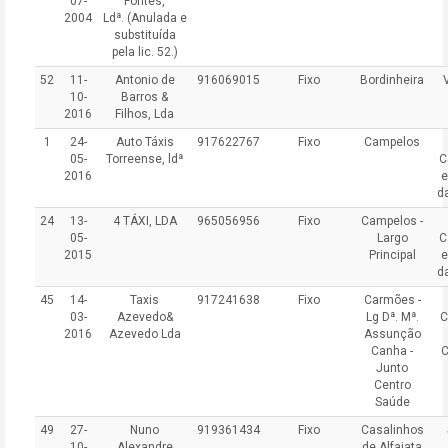
07-
Fontes,
2004
Ldª.
(Anulada e
substituída
pela lic. 52.
)
52
11-
Antonio de
916069015
Fixo
Bordinheira
10-
Barros &
2016
Filhos, Lda
1
24-
Auto Táxis
917622767
Fixo
Campelos
05-
Torreense, ldª
C
2016
e
d
24
13-
4 TÁXI, LDA
965056956
Fixo
Campelos -
05-
Largo
C
2015
Principal
e
d
45
14-
Taxis
917241638
Fixo
Carmões -
03-
Azevedo&
Lg Dª. Mª.
C
2016
Azevedo Lda
Assunção
Canha -
Junto
Centro
Saúde
49
27-
Nuno
919361434
Fixo
Casalinhos
10-
Alexandre
de Alfaiata