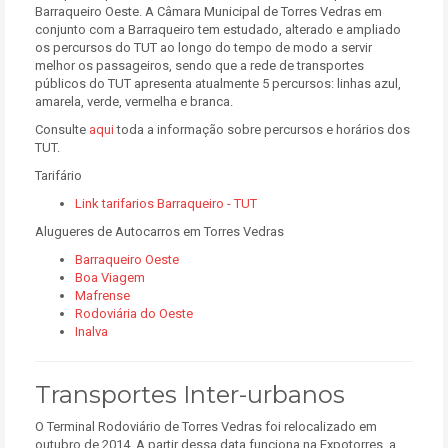
Barraqueiro Oeste. A Câmara Municipal de Torres Vedras em
conjunto com a Barraqueiro tem estudado, alterado e ampliado
os percursos do TUT ao longo do tempo de modo a servir
melhor os passageiros, sendo que a rede de transportes
públicos do TUT apresenta atualmente 5 percursos: linhas azul,
amarela, verde, vermelha e branca.
Consulte
aqui
toda a informação sobre percursos e horários dos
TUT.
Tarifário
Link tarifarios Barraqueiro - TUT
Alugueres de Autocarros em Torres Vedras
Barraqueiro Oeste
Boa Viagem
Mafrense
Rodoviária do Oeste
Inalva
Transportes Inter-urbanos
O Terminal Rodoviário de Torres Vedras foi relocalizado em
outubro de 2014. A partir dessa data funciona na Expotorres, a