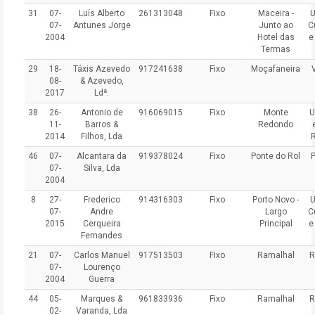
31
07-
Luís Alberto
261313048
Fixo
Maceira -
U
07-
Antunes Jorge
Junto ao
C
2004
Hotel das
e
Termas
29
18-
Táxis Azevedo
917241638
Fixo
Moçafaneira
08-
& Azevedo,
2017
Ldª.
38
26-
Antonio de
916069015
Fixo
Monte
U
11-
Barros &
Redondo
2014
Filhos, Lda
46
07-
Alcantara da
919378024
Fixo
Ponte do Rol
07-
Silva, Lda
2004
8
27-
Frederico
914316303
Fixo
Porto Novo -
U
07-
Andre
Largo
C
2015
Cerqueira
Principal
e
Fernandes
21
07-
Carlos Manuel
917513503
Fixo
Ramalhal
R
07-
Lourenço
2004
Guerra
44
05-
Marques &
961833936
Fixo
Ramalhal
R
02-
Varanda, Lda