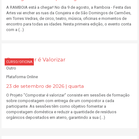
A RAMBOIA está a chegar! No dia 9 de agosto, a Ramboia - Festa das
Artes vai encher as ruas da Corujeira e de São Domingos de Carmões,
em Torres Vedras, de circo, teatro, música, oficinas e momentos de
encontro para todas as idades. Nesta primeira edição, o evento conta
com a (...)
Compostar é Valorizar
CURSO/OFICINA
Outro
Plataforma Online
23 de setembro de 2026 | quarta
O Projeto "Compostar é valorizar" consiste em sessões de formação
sobre compostagem com entrega de um compostor a cada
participante. As sessões têm como objetivo fomentar a
compostagem doméstica e reduzir a quantidade de resíduos
orgânicos depositados em aterro, garantindo a sua (...)