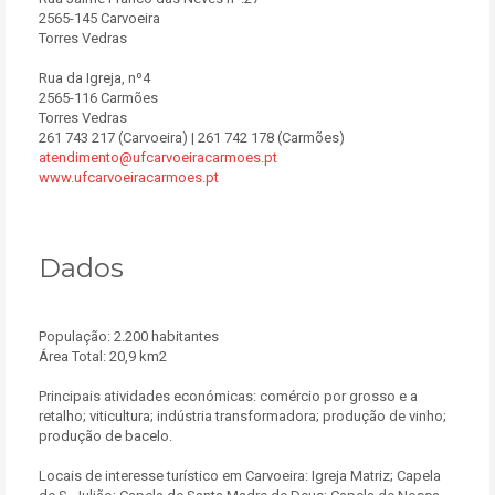
2565-145 Carvoeira
Torres Vedras
Rua da Igreja, nº4
2565-116 Carmões
Torres Vedras
261 743 217 (Carvoeira) | 261 742 178 (Carmões)
atendimento@ufcarvoeiracarmoes.pt
www.ufcarvoeiracarmoes.pt
Dados
População: 2.200 habitantes
Área Total: 20,9 km2
Principais atividades económicas: comércio por grosso e a
retalho; viticultura; indústria transformadora; produção de vinho;
produção de bacelo.
Locais de interesse turístico em Carvoeira: Igreja Matriz; Capela