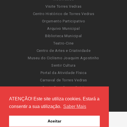
Visite Torres Vedras
Centro Histórico de Torres Vedras
Orçamento Participativo
Arquivo Municipal
Biblioteca Municipal
Teatro-Cine
Centro de Artes e Criatividade
Museu do Ciclismo Joaquim Agostinho
Sentir Cultura
Portal da Atividade Física
Carnaval de Torres Vedras
Santa Cruz Ocean Spirit
Novas Invasões
ATENÇÃO! Este site utiliza cookies. Estará a
Festas de Torres Vedras
consentir a sua utilização.
Saber Mais
Aceitar