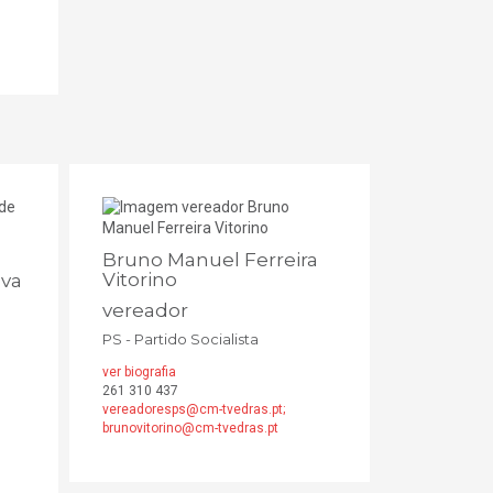
Bruno Manuel Ferreira
Vitorino
lva
vereador
PS - Partido Socialista
ver biografia
261 310 437
vereadoresps@cm-tvedras.pt;
brunovitorino@cm-tvedras.pt