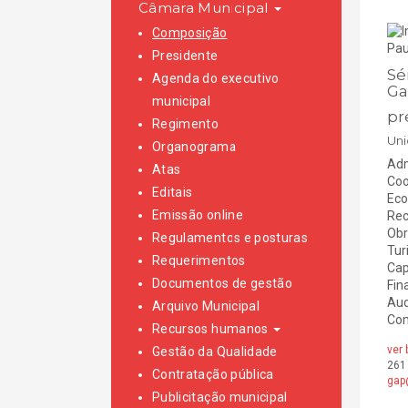
Câmara Municipal
Composição
Presidente
Sé
Agenda do executivo
Ga
municipal
pr
Regimento
Uni
Organograma
Adm
Atas
Coo
Editais
Eco
Emissão online
Rec
Obr
Regulamentos e posturas
Tur
Requerimentos
Cap
Documentos de gestão
Fin
Aud
Arquivo Municipal
Com
Recursos humanos
ver 
Gestão da Qualidade
261
Contratação pública
gap
Publicitação municipal