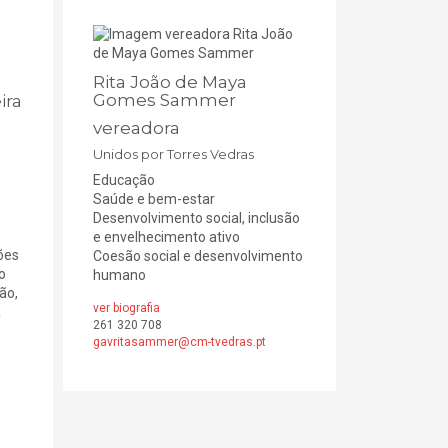
Rita João de Maya
Gomes Sammer
ira
vereadora
Unidos por Torres Vedras
Educação
Saúde e bem-estar
Desenvolvimento social, inclusão
e envelhecimento ativo
ões
Coesão social e desenvolvimento
o
humano
ão,
ver biografia
a
261 320 708
gavritasammer@cm-tvedras.pt