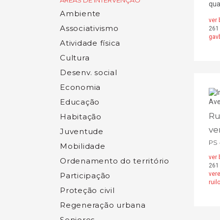
ÁREAS DE INTERVENÇÃO
qua
Ambiente
ver 
Associativismo
261
gav
Atividade física
Cultura
Desenv. social
Economia
Educação
Ru
Habitação
ve
Juventude
PS 
Mobilidade
ver 
Ordenamento do território
261
ver
Participação
rui
Proteção civil
Regeneração urbana
Seniores