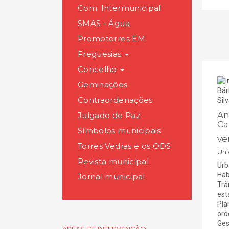
Com. Intermunicipal
SMAS - Água
Promotorres EM.
Freguesias
Concelho
Geminações
Contraordenações
An
Julgado de Paz
Ca
Símbolos municipais
ve
Torres Vedras e os ODS
Uni
Revista municipal
Urb
Hab
Jornal municipal
Trâ
est
Pla
ord
Ges