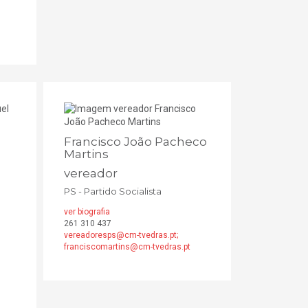
Francisco João Pacheco
Martins
vereador
PS - Partido Socialista
ver biografia
261 310 437
vereadoresps@cm-tvedras.pt;
franciscomartins@cm-tvedras.pt