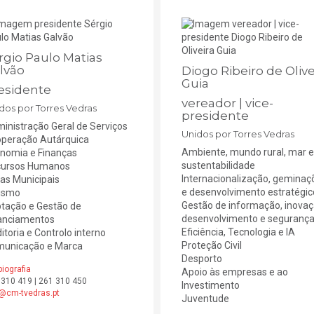
rgio Paulo Matias
lvão
Diogo Ribeiro de Olive
Guia
esidente
vereador | vice-
dos por Torres Vedras
presidente
inistração Geral de Serviços
Unidos por Torres Vedras
peração Autárquica
Ambiente, mundo rural, mar e
nomia e Finanças
sustentabilidade
ursos Humanos
Internacionalização, geminaç
as Municipais
e desenvolvimento estratégic
ismo
Gestão de informação, inovaç
tação e Gestão de
desenvolvimento e seguranç
anciamentos
Eficiência, Tecnologia e lA
itoria e Controlo interno
Proteção Civil
unicação e Marca
Desporto
biografia
Apoio às empresas e ao
 310 419 | 261 310 450
lnvestimento
@cm-tvedras.pt
Juventude