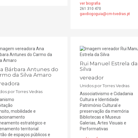
ver biografia
261 310 470
gavdiogoguia@cm-tvedras.pt
Rui Manuel Estrela da
Silva
a Bárbara Antunes do
rmo da Silva Amaro
vereador
readora
Unidos por Torres Vedras
dos por Torres Vedras
Associativismo e Cidadania
anismo
Cultura e ldentidade
itação
Património Cultural e
nsito, mobilidade e
preservação da memória
acionamento
Bibliotecas e Museus
neamento estratégico e
Galerias, Artes Visuais e
enamento territorial
Performativas
tão de espaços públicos e