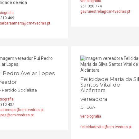
ver biografia
lidade de vida
261 320 774
gavruiestrela@cm-tvedras.pt
biografia
 310 469
barbaraamaro@cm-tvedras.pt
i Pedro Avelar Lopes
Felicidade Maria da Si
reador
Santos Vital de
Alcântara
- Partido Socialista
vereadora
biografia
 310 437
CHEGA
eadoresps@cm-tvedras.pt;
lopes@cm-tvedras.pt
ver biografia
felicidadevital@cm-tvedras.pt