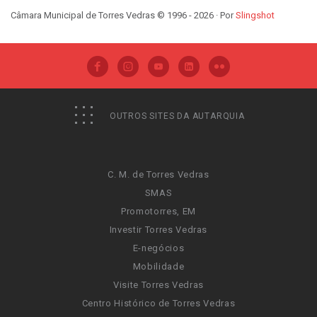
Câmara Municipal de Torres Vedras © 1996 - 2026 · Por
Slingshot
OUTROS SITES DA AUTARQUIA
C. M. de Torres Vedras
SMAS
Promotorres, EM
Investir Torres Vedras
E-negócios
Mobilidade
Visite Torres Vedras
Centro Histórico de Torres Vedras