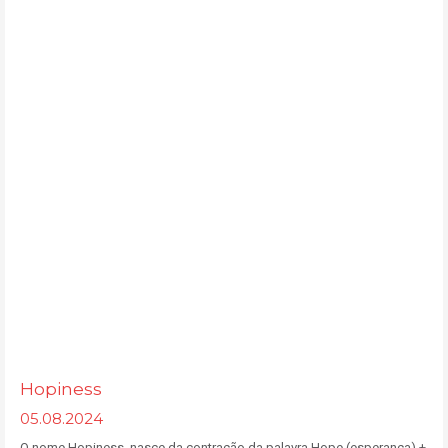
Hopiness
05.08.2024
O nome Hopiness, nasce da contração da palavra Hope (esperança) +