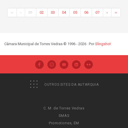
‹‹
‹
01
02
03
04
05
06
07
›
››
Câmara Municipal de Torres Vedras © 1996 - 2026 · Por
Slingshot
OUTROS SITES DA AUTARQUIA
C. M. de Torres Vedras
SMAS
Promotorres, EM