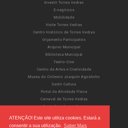
Investir Torres Vedras
E-negócios
Mobilidade
Visite Torres Vedras
Centro Histórico de Torres Vedras
Orçamento Participativo
Arquivo Municipal
Biblioteca Municipal
Teatro-Cine
Centro de Artes e Criatividade
Museu do Ciclismo Joaquim Agostinho
Sentir Cultura
Portal da Atividade Física
Carnaval de Torres Vedras
Santa Cruz Ocean Spirit
Novas Invasões
ATENÇÃO! Este site utiliza cookies. Estará a
Festas de Torres Vedras
consentir a sua utilização.
Saber Mais