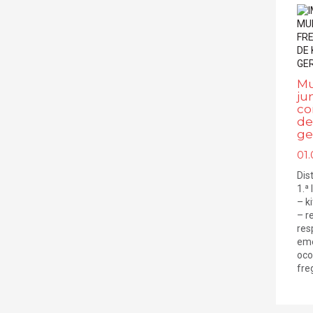
Mu
ju
co
de
ge
01.
Dis
1.ª
– k
– r
res
eme
oco
freg