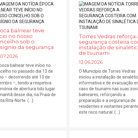
oca balnear teve
ício no nosso
Torres Vedras reforça 
ncelho sob o
segurança costeira c
sígnio da segurança
instalação de sinaléti
de tsunami
.07.2026
12.06.2026
poca balnear teve início no
celho no passado dia 13 de
O Município de Torres Vedras
ho – decorrendo até 13 de
iniciou a instalação de sinaléti
embro –, tendo a respetiva
informativa e de evacuação 
imónia de abertura tido lugar
caso de tsunami nas suas zon
manhã desse dia, na Praia de
balneares, reforçando a
a Rita-Norte. (...)
preparação e a segurança de
residentes e visitantes perant
este risco natural. (...)