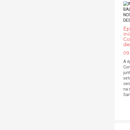
Ép
in
Co
de
09
A é
Con
jun
set
cer
na 
Sant