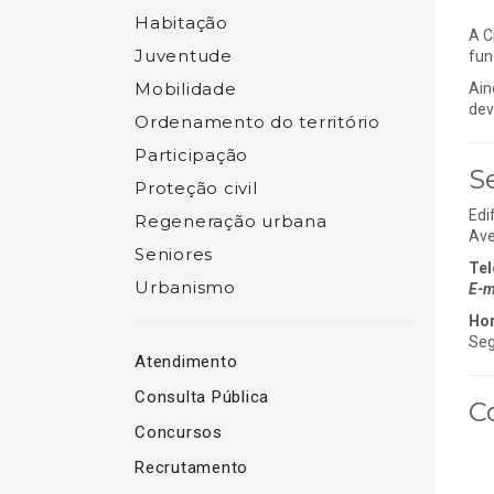
Habitação
A C
Juventude
fun
Mobilidade
Ain
dev
Ordenamento do território
Participação
S
Proteção civil
Edi
Regeneração urbana
Ave
Seniores
Tel
Urbanismo
E-m
Hor
Seg
Atendimento
Consulta Pública
C
Concursos
Recrutamento