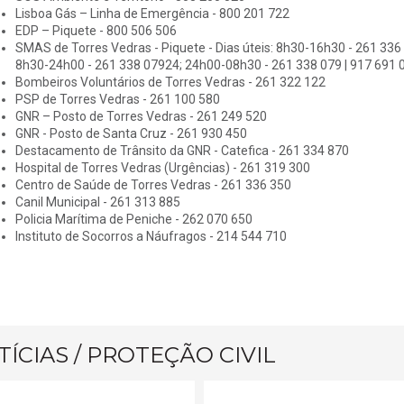
Lisboa Gás – Linha de Emergência - 800 201 722
EDP – Piquete - 800 506 506
SMAS de Torres Vedras - Piquete - Dias úteis: 8h30-16h30 - 261 336 5
8h30-24h00 - 261 338 07924; 24h00-08h30 - 261 338 079 | 917 691 
Bombeiros Voluntários de Torres Vedras - 261 322 122
PSP de Torres Vedras - 261 100 580
GNR – Posto de Torres Vedras - 261 249 520
GNR - Posto de Santa Cruz - 261 930 450
Destacamento de Trânsito da GNR - Catefica - 261 334 870
Hospital de Torres Vedras (Urgências) - 261 319 300
Centro de Saúde de Torres Vedras - 261 336 350
Canil Municipal - 261 313 885
Policia Marítima de Peniche - 262 070 650
Instituto de Socorros a Náufragos - 214 544 710
ÍCIAS / PROTEÇÃO CIVIL