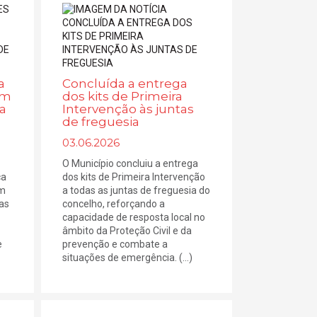
a
Concluída a entrega
om
dos kits de Primeira
ca
Intervenção às juntas
de freguesia
03.06.2026
O Município concluiu a entrega
ca
dos kits de Primeira Intervenção
em
a todas as juntas de freguesia do
as
concelho, reforçando a
capacidade de resposta local no
âmbito da Proteção Civil e da
e
prevenção e combate a
situações de emergência. (...)