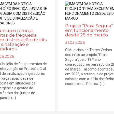
Projeto “Praia Segura”
em funcionamento
nicípio reforça
desde 28 de março
ntas de freguesia
m distribuição de kits
31.03.2026
 sinalização e
radores
O Município de Torres Vedras
deu início ao projeto “Praia
06.2026
Segura”, pelo 18.º ano
tribuição de Equipamentos de
consecutivo, no passado dia 2
 Intervenção de Proteção Civil
de março. Tal como acontece
it de sinalização e geradores
em 2025, o arranque do projet
eforça capacidade de
coincide com o início das féria
posta em situações de
escolares da Páscoa. (...)
rgência e gestão de
rrências das juntas de
uesia. (...)