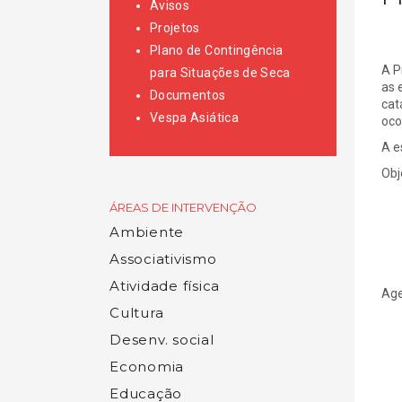
Avisos
Projetos
Plano de Contingência
A P
para Situações de Seca
as 
Documentos
cat
Vespa Asiática
oco
A e
Obj
ÁREAS DE INTERVENÇÃO
Ambiente
Associativismo
Atividade física
Age
Cultura
Desenv. social
Economia
Educação