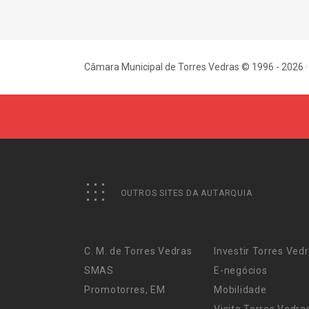
Câmara Municipal de Torres Vedras © 1996 - 2026 ·
OUTROS SITES DA AUTARQUIA
C. M. de Torres Vedras
Investir Torres Ved
SMAS
E-negócios
Promotorres, EM
Mobilidade