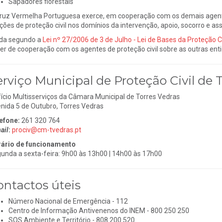
Sapadores florestais
ruz Vermelha Portuguesa exerce, em cooperação com os demais agente
ções de proteção civil nos domínios da intervenção, apoio, socorro e assi
da segundo a
Lei nº 27/2006 de 3 de Julho - Lei de Bases da Proteção Ci
er de cooperação com os agentes de proteção civil sobre as outras ent
erviço Municipal de Proteção Civil de 
fício Multisserviços da Câmara Municipal de Torres Vedras
nida 5 de Outubro, Torres Vedras
efone:
261 320 764
ail
:
prociv@cm-tvedras.pt
ário de funcionamento
unda a sexta-feira: 9h00 às 13h00 | 14h00 às 17h00
ontactos úteis
Número Nacional de Emergência - 112
Centro de Informação Antivenenos do INEM - 800 250 250
SOS Ambiente e Território - 808 200 520