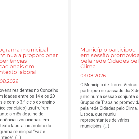
ograma municipal
Município participou
ntinua a proporcionar
em sessão promovid
periências
pela rede Cidades pe
cacionais em
Clima
ntexto laboral
03.08.2026
.08.2026
O Município de Torres Vedras
jovens residentes no Concelho
participou no passado dia 3 d
m idades entre os 14 e os 20
julho numa sessão conjunta d
s e com o 3.º ciclo do ensino
Grupos de Trabalho promovid
ico concluído) usufruíram
pela rede Cidades pelo Clima
ante o mês de julho de
Lisboa, que reuniu
eriências vocacionais em
representantes de vários
texto laboral no âmbito do
municípios. (...)
grama municipal “Faz e
tece”. (...)