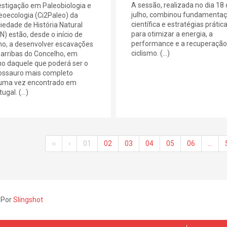
A sessão, realizada no dia 18
estigação em Paleobiologia e
julho, combinou fundamenta
eoecologia (Ci2Paleo) da
científica e estratégias prátic
iedade de História Natural
para otimizar a energia, a
N) estão, desde o início de
performance e a recuperação
ho, a desenvolver escavações
ciclismo. (...)
arribas do Concelho, em
no daquele que poderá ser o
ossauro mais completo
uma vez encontrado em
ugal. (...)
‹‹
‹
01
02
03
04
05
06
…
 Por
Slingshot