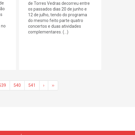
 de
de Torres Vedras decorreu entre
ção
os passados dias 20 de junho e
as
12 de julho, tendo do programa
do mesmo feito parte quatro
 no
concertos e duas atividades
complementares. (...)
539
540
541
›
››