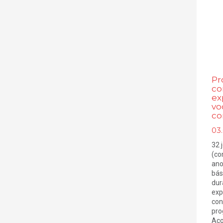
Pr
co
ex
vo
co
03
32 
(co
ano
bás
dur
exp
con
pro
Acon