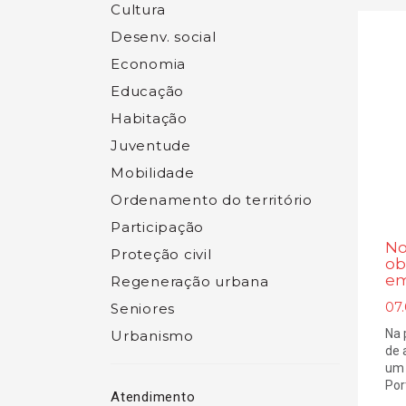
Cultura
Desenv. social
Economia
Educação
Habitação
Juventude
Mobilidade
Ordenamento do território
Participação
No
Proteção civil
ob
em
Regeneração urbana
07
Seniores
Na 
Urbanismo
de 
um 
Port
Atendimento