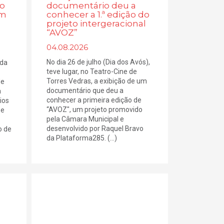
lo
documentário deu a
em
conhecer a 1.ª edição do
projeto intergeracional
“AVOZ”
04.08.2026
No dia 26 de julho (Dia dos Avós),
 da
teve lugar, no Teatro-Cine de
Torres Vedras, a exibição de um
de
documentário que deu a
a
conhecer a primeira edição de
ios
“AVOZ", um projeto promovido
 e
pela Câmara Municipal e
desenvolvido por Raquel Bravo
o de
da Plataforma285. (...)