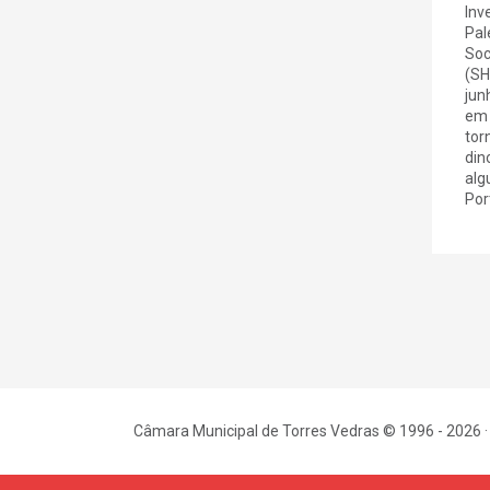
Inv
Pal
Soc
(SH
jun
em 
tor
din
alg
Port
Câmara Municipal de Torres Vedras © 1996 - 2026 ·