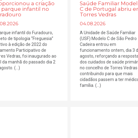
oporcionou a criação
Saúde Familiar Mode
 parque infantil no
C de Portugal abriu 
radouro
Torres Vedras
.08.2026
04.08.2026
arque infantil do Furadouro,
A Unidade de Saúde Familiar
jeto de tipologia “Freguesia”
(USF) Modelo C de São Pedro
ativo à edição de 2022 do
Cadeira entrou em
amento Participativo de
funcionamento ontem, dia 3 
res Vedras, foi inaugurado ao
agosto, reforçando a respost
al da manhã do passado dia 2
dos cuidados de saúde primár
gosto. (...)
no concelho de Torres Vedras
contribuindo para que mais
cidadãos passem a ter médic
família. (...)