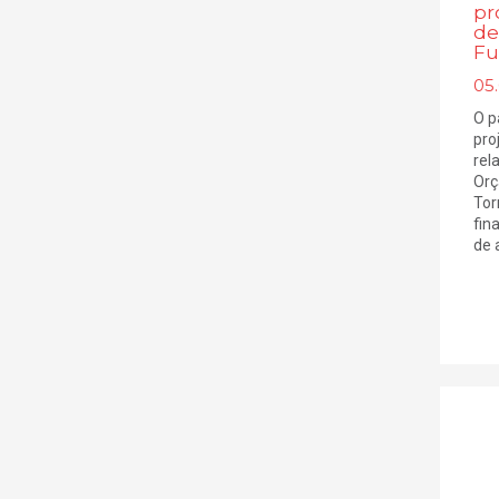
pr
de
Fu
05
O p
pro
rel
Orç
Tor
fin
de a