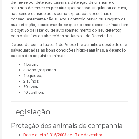
define-se por detenção caseira a detenção de um número
reduzido de espécies pecuárias por pessoa singular ou coletiva,
não sendo consideradas como explorações pecuárias e
consequentemente não sujeito a controlo prévio ou a registo da
sua detenção, considerando-se que a posse desses animais tem
o objetivo de lazer ou de autoabastecimento do seu detentor,
com os limites estabelecidos no Anexo II do Decreto-Lei.
De acordo com a Tabela 1 do Anexo II, é permitido desde de que
salvaguardadas as boas condições hígio-sanitárias, a detenção
caseira dos seguintes animais:
1 bovino;
3 ovinos/caprinos;
1 equídeo;
2 suínos;
50 aves;
40 coelhos.
Legislação
Proteção dos animais de companhia
Decreto-lei n.º 315/2003 de 17 de dezembro