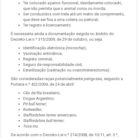
Ter colocado açaimo funcional, devidamente colocado,
que não permita que o animal coma ou morda;
Ser conduzidos com trela até um metro de comprimento,
que deve ser fixa a uma coleira ou peitoral;
Ter registo e licenciamento.
É necessária ainda a documentação exigida no âmbito do
Decreto-Lei n.º 315/2009, de 29 de outubro, ou seja:
Identificação eletrónica (
microchip
);
Vacinação antirrábica;
Registo criminal;
Seguro de responsabilidade civil;
Esterilização (castração ou ovariohisterectomia).
São consideradas raças potencialmente perigosas, segundo a
Portaria n.º 422/2004, de 24 de abril:
Cão de fila brasileiro;
Dogue Argentino;
Pit bull terrier
;
Rottweiller
;
Staffordshire terrier
americano;
Staffordshire bull
terrier
;
Tosa inu
.
De acordo com o Decreto-Lei n.º 214/2008, de 10/11, art. 3.º,