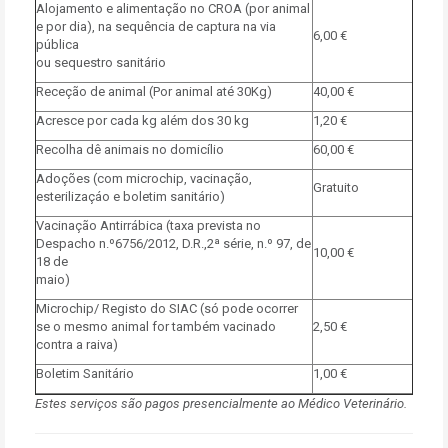
Alojamento e alimentação no CROA (por animal
e por dia), na sequência de captura na via
6,00 €
pública
ou sequestro sanitário
Receção de animal (Por animal até 30Kg)
40,00 €
Acresce por cada kg além dos 30 kg
1,20 €
Recolha dê animais no domicílio
60,00 €
Adoções (com microchip, vacinação,
Gratuito
esterilizaçáo e boletim sanitário)
Vacinação Antirrábica (taxa prevista no
Despacho n.º6756/2012, D.R.,2ª série, n.º 97, de
10,00 €
18 de
maio)
Microchip/ Registo do SIAC (só pode ocorrer
se o mesmo animal for também vacinado
2,50 €
contra a raiva)
Boletim Sanitário
1,00 €
Estes serviços são pagos presencialmente ao Médico Veterinário.