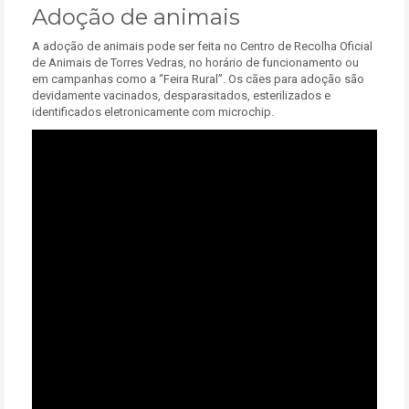
Adoção de animais
A adoção de animais pode ser feita no Centro de Recolha Oficial
de Animais de Torres Vedras, no horário de funcionamento ou
em campanhas como a “Feira Rural”. Os cães para adoção são
devidamente vacinados, desparasitados, esterilizados e
identificados eletronicamente com microchip.