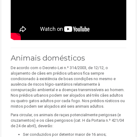
Animais domésticos
De acordo com o Decreto-Lei n.º 314/2003, de 12/12, o
alojamento de cães em prédios urbanos fica sempre
condicionado à existência de boas condições no mesmo e
ausência de riscos hígio-sanitários relativamente à
conspurcação ambiental e a doenças transmissíveis ao homem.
Nos prédios urbanos podem ser alojados até três cães adultos
ou quatro gatos adultos por cada fogo. Nos prédios rústicos ou
mistos podem ser alojados até seis animais adultos.
Para circular, os animais de raças potencialmente perigosas (e
cruzamentos) e os cães perigosos (cat. H da Portaria n.º 421/04
de 24 de abril), deverão:
Ser conduzidos por detentor maior de 16 anos;