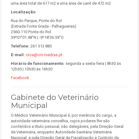
uma área total de 617 m2 e uma área de canil de 472 m2.
Localização
Rua do Parque, Ponte do Rol
(Estrada Fonte Grada - Palhagueiras)
2560-110 Ponte do Rol
39º07’01.48”N | -9º18’36.59”O
Telefone:
261 313 885
E-mail:
croa@cm-tvedras.pt
Horário de funcionamento:
segunda a sexta-feira | 8h30 às
12h30 | 13h30 às 16h30
Facebook
Gabinete do Veterinário
Municipal
O Médico Veterinário Municipal é, por inerência do cargo, a
autoridade veterinária concelhia, cujos poderes lhe são
conferidos a título pessoal, não delegáveis, pela Direção-Geral
de Veterinária, enquanto Autoridade Sanitária Veterinária
Nacional, e pela Direção Geral de Fiscalização e Controlo da