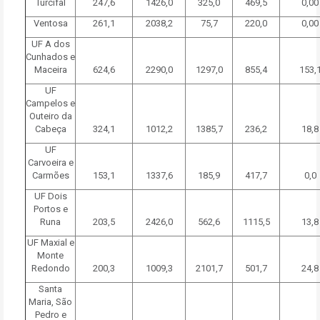
Turcifal
247,6
1426,0
325,0
469,5
0,00
Ventosa
261,1
2038,2
75,7
220,0
0,00
UF A dos
Cunhados e
Maceira
624,6
2290,0
1297,0
855,4
153,
UF
Campelos e
Outeiro da
Cabeça
324,1
1012,2
1385,7
236,2
18,8
UF
Carvoeira e
Carmões
153,1
1337,6
185,9
417,7
0,0
UF Dois
Portos e
Runa
203,5
2426,0
562,6
1115,5
13,8
UF Maxial e
Monte
Redondo
200,3
1009,3
2101,7
501,7
24,8
Santa
Maria, São
Pedro e