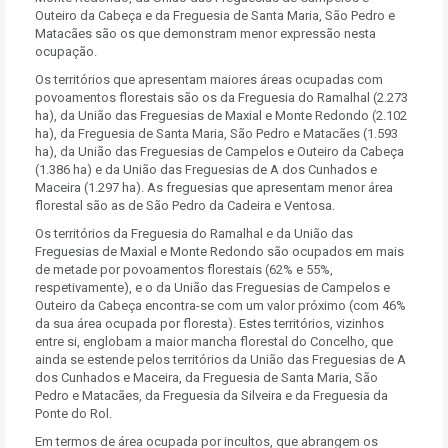
Outeiro da Cabeça e da Freguesia de Santa Maria, São Pedro e
Matacães são os que demonstram menor expressão nesta
ocupação.
Os territórios que apresentam maiores áreas ocupadas com
povoamentos florestais são os da Freguesia do Ramalhal (2.273
ha), da União das Freguesias de Maxial e Monte Redondo (2.102
ha), da Freguesia de Santa Maria, São Pedro e Matacães (1.593
ha), da União das Freguesias de Campelos e Outeiro da Cabeça
(1.386 ha) e da União das Freguesias de A dos Cunhados e
Maceira (1.297 ha). As freguesias que apresentam menor área
florestal são as de São Pedro da Cadeira e Ventosa.
Os territórios da Freguesia do Ramalhal e da União das
Freguesias de Maxial e Monte Redondo são ocupados em mais
de metade por povoamentos florestais (62% e 55%,
respetivamente), e o da União das Freguesias de Campelos e
Outeiro da Cabeça encontra-se com um valor próximo (com 46%
da sua área ocupada por floresta). Estes territórios, vizinhos
entre si, englobam a maior mancha florestal do Concelho, que
ainda se estende pelos territórios da União das Freguesias de A
dos Cunhados e Maceira, da Freguesia de Santa Maria, São
Pedro e Matacães, da Freguesia da Silveira e da Freguesia da
Ponte do Rol.
Em termos de área ocupada por incultos, que abrangem os