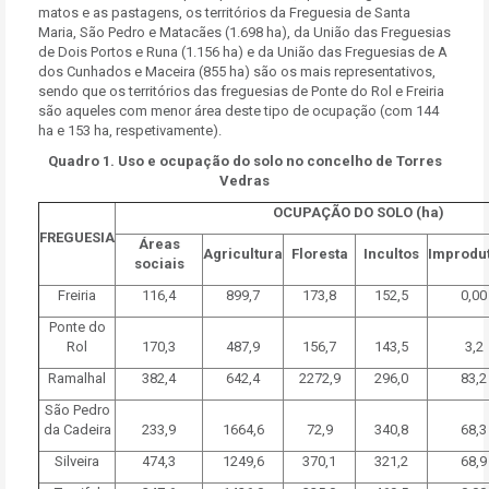
matos e as pastagens, os territórios da Freguesia de Santa
Maria, São Pedro e Matacães (1.698 ha), da União das Freguesias
de Dois Portos e Runa (1.156 ha) e da União das Freguesias de A
dos Cunhados e Maceira (855 ha) são os mais representativos,
sendo que os territórios das freguesias de Ponte do Rol e Freiria
são aqueles com menor área deste tipo de ocupação (com 144
ha e 153 ha, respetivamente).
Quadro 1. Uso e ocupação do solo no concelho de Torres
Vedras
OCUPAÇÃO DO SOLO (ha)
FREGUESIA
Áreas
Agricultura
Floresta
Incultos
Improdut
sociais
Freiria
116,4
899,7
173,8
152,5
0,00
Ponte do
Rol
170,3
487,9
156,7
143,5
3,2
Ramalhal
382,4
642,4
2272,9
296,0
83,2
São Pedro
da Cadeira
233,9
1664,6
72,9
340,8
68,3
Silveira
474,3
1249,6
370,1
321,2
68,9