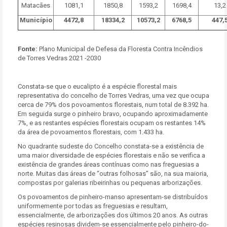
Matacães
1081,1
1850,8
1593,2
1698,4
13,2
Município
4472,8
18334,2
10573,2
6768,5
447,
Fonte:
Plano Municipal de Defesa da Floresta Contra Incêndios
de Torres Vedras 2021 -2030
Constata-se que o eucalipto é a espécie florestal mais
representativa do concelho de Torres Vedras, uma vez que ocupa
cerca de 79% dos povoamentos florestais, num total de 8.392 ha.
Em seguida surge o pinheiro bravo, ocupando aproximadamente
7%, e as restantes espécies florestais ocupam os restantes 14%
da área de povoamentos florestais, com 1.433 ha.
No quadrante sudeste do Concelho constata-se a existência de
uma maior diversidade de espécies florestais e não se verifica a
existência de grandes áreas contínuas como nas freguesias a
norte. Muitas das áreas de “outras folhosas” são, na sua maioria,
compostas por galerias ribeirinhas ou pequenas arborizações.
Os povoamentos de pinheiro-manso apresentam-se distribuídos
uniformemente por todas as freguesias e resultam,
essencialmente, de arborizações dos últimos 20 anos. As outras
espécies resinosas dividem-se essencialmente pelo pinheiro-do-