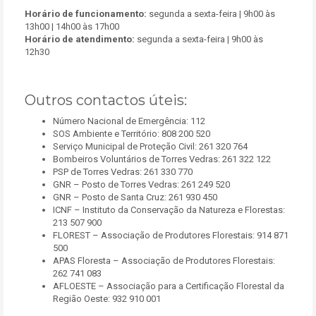
H
orário de funcionamento:
segunda a sexta-feira | 9h00 às
13h00 | 14h00 às 17h00
H
orário de atendimento:
segunda a sexta-feira | 9h00 às
12h30
Outros contactos úteis:
Número Nacional de Emergência: 112
SOS Ambiente e Território: 808 200 520
Serviço Municipal de Proteção Civil: 261 320 764
Bombeiros Voluntários de Torres Vedras: 261 322 122
PSP de Torres Vedras: 261 330 770
GNR – Posto de Torres Vedras: 261 249 520
GNR – Posto de Santa Cruz: 261 930 450
ICNF – Instituto da Conservação da Natureza e Florestas:
213 507 900
FLOREST – Associação de Produtores Florestais: 914 871
500
APAS Floresta – Associação de Produtores Florestais:
262 741 083
AFLOESTE – Associação para a Certificação Florestal da
Região Oeste: 932 910 001