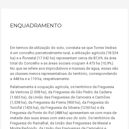
ENQUADRAMENTO
Em termos de utilização do solo, constata-se que Torres Vedras
é um concelho percetivelmente rural, a utilização agrícola (18.334
ha) e a florestal (17.342 ha) representam cerca de 87,6% da área
total do Concelho e as áreas sociais ocupam 4.473 ha (10,9%).
No que se refere aos improdutivos e massas de água, essas são
as classes menos representativas do território, correspondendo
a 448 ha e a 119 ha, respetivamente.
Relativamente à ocupação agrícola, os territórios da Freguesia
da Ventosa (2.038 ha), da Freguesia de São Pedro da Cadeira
(1.665 ha), da União das Freguesias de Carvoeira e Carmões
(1,338 ha), da Freguesia da Freiria (900 ha), da Freguesia do
Turcifal (1426 ha), da Freguesia da Silveira (1250 ha) e da
Freguesia da Ponte do Rol (488 ha) apresentam-se com mais de
metade das suas áreas com este uso do solo. Os territórios da
Freguesia do Ramalhal, da União das Freguesias de Maxial e
Monte Redondo, da União das Freguesias de Campelos e