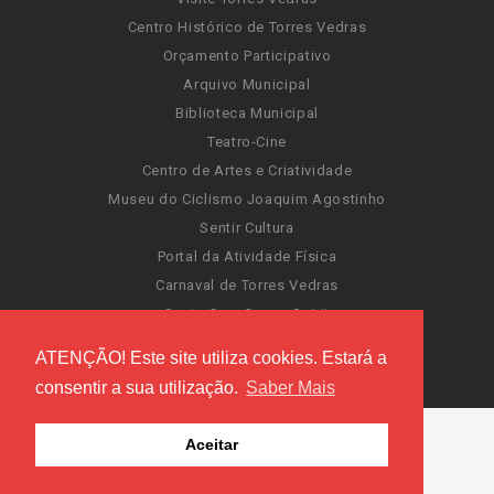
Centro Histórico de Torres Vedras
Orçamento Participativo
Arquivo Municipal
Biblioteca Municipal
Teatro-Cine
Centro de Artes e Criatividade
Museu do Ciclismo Joaquim Agostinho
Sentir Cultura
Portal da Atividade Física
Carnaval de Torres Vedras
Santa Cruz Ocean Spirit
Novas Invasões
ATENÇÃO! Este site utiliza cookies. Estará a
Festas de Torres Vedras
consentir a sua utilização.
Saber Mais
Aceitar