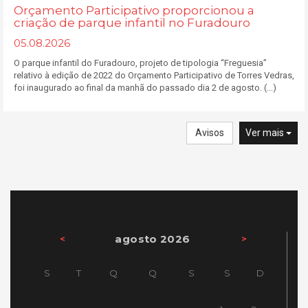
Orçamento Participativo proporcionou a
criação de parque infantil no Furadouro
05.08.2026
O parque infantil do Furadouro, projeto de tipologia “Freguesia”
relativo à edição de 2022 do Orçamento Participativo de Torres Vedras,
foi inaugurado ao final da manhã do passado dia 2 de agosto. (...)
Avisos
Ver mais
agosto 2026
<
>
S
T
Q
Q
S
S
D