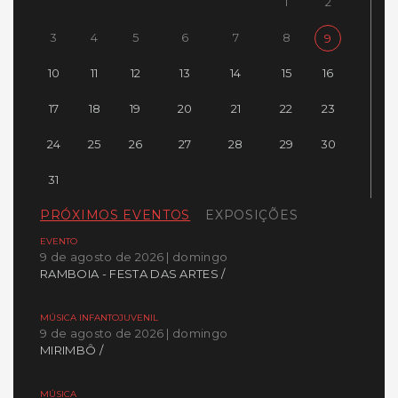
1
2
3
4
5
6
7
8
9
10
11
12
13
14
15
16
17
18
19
20
21
22
23
24
25
26
27
28
29
30
31
PRÓXIMOS EVENTOS
EXPOSIÇÕES
EVENTO
9 de agosto de 2026 | domingo
RAMBOIA - FESTA DAS ARTES /
MÚSICA INFANTOJUVENIL
9 de agosto de 2026 | domingo
MIRIMBÔ /
MÚSICA