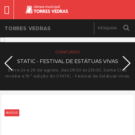
TORRES VEDRAS
EVENTO
IVAS
VINHOS A.GOSTO
anta Cruz
De 17 a 21 de agosto, a partir das 17h15, a Praça 
tuas Vivas.
convida-o a desfrutar de um agradável final d
acompanhado por um copo de vinho, um bom 
muita música.
AVISOS