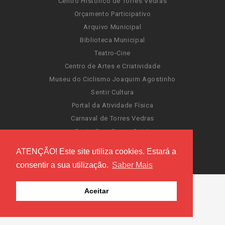
Centro Histórico de Torres Vedras
Orçamento Participativo
Arquivo Municipal
Biblioteca Municipal
Teatro-Cine
Centro de Artes e Criatividade
Museu do Ciclismo Joaquim Agostinho
Sentir Cultura
Portal da Atividade Física
Carnaval de Torres Vedras
Santa Cruz Ocean Spirit
Novas Invasões
ATENÇÃO! Este site utiliza cookies. Estará a
Festas de Torres Vedras
consentir a sua utilização.
Saber Mais
Aceitar