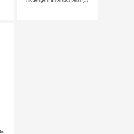
modelagem. Inspirados pelas (...)
:
s
tio