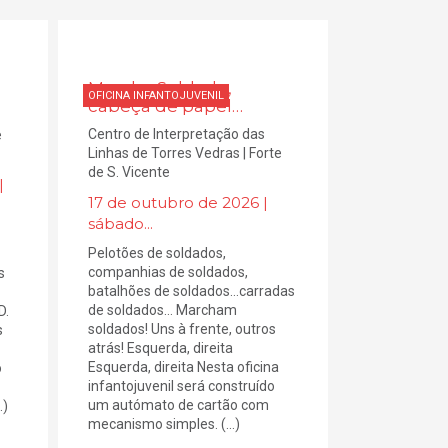
Marcha Soldado,
OFICINA INFANTOJUVENIL
cabeça de papel…
Centro de Interpretação das
e
Linhas de Torres Vedras | Forte
de S. Vicente
|
17 de outubro de 2026 |
sábado...
Pelotões de soldados,
companhias de soldados,
s
batalhões de soldados…carradas
de soldados… Marcham
D.
soldados! Uns à frente, outros
s
atrás! Esquerda, direita
Esquerda, direita Nesta oficina
o
infantojuvenil será construído
um autómato de cartão com
.)
mecanismo simples. (...)