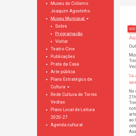
Museu do Ciclismo
Joaquim Agostinho
Museu Municipal
Sobre
Do
VISI
Ec
Programação
As
Visitar
Out
Teatro-Cine
Mus
Publicações
Tri
Prata da Casa
Ved
Arte pública
14 
Plano Estratégico de
sex
Cultura
No 
Rede Cultura de Torres
21h
Vedras
Tri
not
Plano Local de Leitura
art
2020-27
ao 
Agenda cultural
cel
Ass