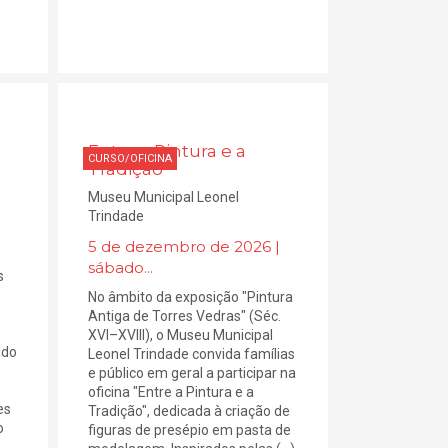
Entre a Pintura e a
CURSO/OFICINA
Tradição
Museu Municipal Leonel
Trindade
5 de dezembro de 2026 |
sábado...
s
No âmbito da exposição "Pintura
Antiga de Torres Vedras" (Séc.
s
XVI–XVIII), o Museu Municipal
ido
Leonel Trindade convida famílias
o
e público em geral a participar na
oficina "Entre a Pintura e a
es
Tradição", dedicada à criação de
o
figuras de presépio em pasta de