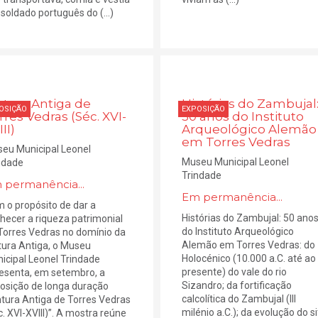
soldado português do (...)
ntura Antiga de
Histórias do Zambujal
OSIÇÃO
EXPOSIÇÃO
rres Vedras (Séc. XVI-
50 anos do Instituto
II)
Arqueológico Alemão
em Torres Vedras
eu Municipal Leonel
Museu Municipal Leonel
ndade
Trindade
 permanência...
Em permanência...
 o propósito de dar a
Histórias do Zambujal: 50 ano
hecer a riqueza patrimonial
do Instituto Arqueológico
Torres Vedras no domínio da
Alemão em Torres Vedras: do
tura Antiga, o Museu
Holocénico (10.000 a.C. até ao
icipal Leonel Trindade
presente) do vale do rio
esenta, em setembro, a
Sizandro; da fortificação
osição de longa duração
calcolítica do Zambujal (III
ntura Antiga de Torres Vedras
milénio a.C.); da evolução do si
c. XVI-XVIII)”. A mostra reúne