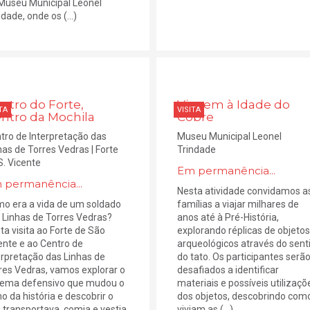
Museu Municipal Leonel
dade, onde os (...)
ntro do Forte,
Viagem à Idade do
TA
VISITA
ntro da Mochila
Cobre
tro de Interpretação das
Museu Municipal Leonel
has de Torres Vedras | Forte
Trindade
S. Vicente
Em permanência...
 permanência...
Nesta atividade convidamos a
o era a vida de um soldado
famílias a viajar milhares de
 Linhas de Torres Vedras?
anos até à Pré-História,
ta visita ao Forte de São
explorando réplicas de objeto
ente e ao Centro de
arqueológicos através do sent
erpretação das Linhas de
do tato. Os participantes serã
res Vedras, vamos explorar o
desafiados a identificar
tema defensivo que mudou o
materiais e possíveis utilizaçõ
o da história e descobrir o
dos objetos, descobrindo com
 transportava, comia e vestia
viviam as (...)