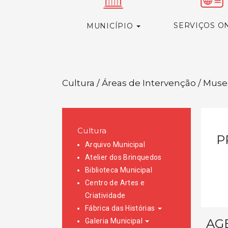
SERVIÇOS O
MUNICÍPIO
Cultura / Áreas de Intervenção / Mus
Cultura
P
Arquivo Municipal
Atelier dos Brinquedos
Biblioteca Municipal
Centro de Artes e
Criatividade
Fábrica das Histórias
AG
Galeria Municipal