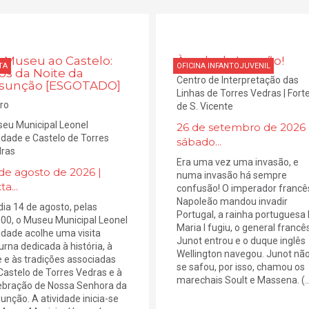
 Museu ao Castelo:
À roda da Invasão!
TA
OFICINA INFANTOJUVENIL
os da Noite da
Centro de Interpretação das
sunção [ESGOTADO]
Linhas de Torres Vedras | Fort
ro
de S. Vicente
eu Municipal Leonel
26 de setembro de 2026 
ndade e Castelo de Torres
sábado...
ras
Era uma vez uma invasão, e
de agosto de 2026 |
numa invasão há sempre
ta...
confusão! O imperador francê
Napoleão mandou invadir
dia 14 de agosto, pelas
Portugal, a rainha portuguesa 
00, o Museu Municipal Leonel
Maria I fugiu, o general francê
ndade acolhe uma visita
Junot entrou e o duque inglês
urna dedicada à história, à
Wellington navegou. Junot nã
e e às tradições associadas
se safou, por isso, chamou os
Castelo de Torres Vedras e à
marechais Soult e Massena. (..
ebração de Nossa Senhora da
unção. A atividade inicia-se