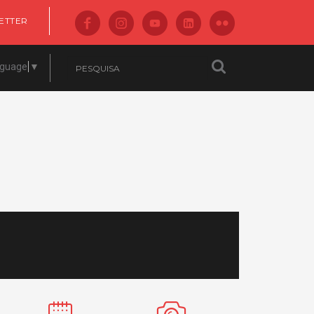
ETTER
nguage
▼