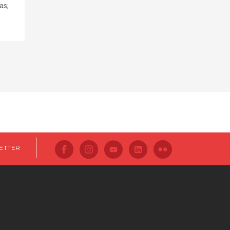
as;
ETTER