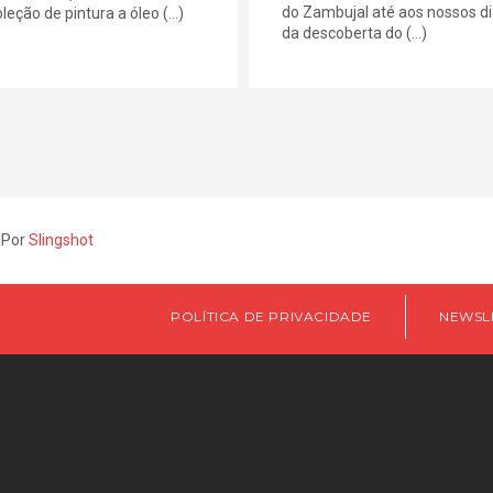
do Zambujal até aos nossos di
leção de pintura a óleo (...)
da descoberta do (...)
 Por
Slingshot
POLÍTICA DE PRIVACIDADE
NEWSL