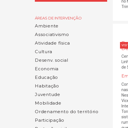
no 
Trin
ÁREAS DE INTERVENÇÃO
Ambiente
Associativismo
Atividade física
De
VISI
De
Cultura
Cen
Desenv. social
Lin
de 
Economia
Em
Educação
Com
Habitação
nas
Juventude
Nes
Vic
Mobilidade
Int
Ordenamento do território
Tor
sis
Participação
rum
que