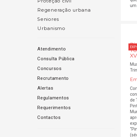
Proteção civil
um 
Regeneração urbana
Seniores
Urbanismo
Pi
EXP
Atendimento
To
XVI
Consulta Pública
Mus
Concursos
Tri
Recrutamento
Em
Alertas
Com
con
Regulamentos
de 
Pin
Requerimentos
Mun
Contactos
apr
exp
“Pi
(sé