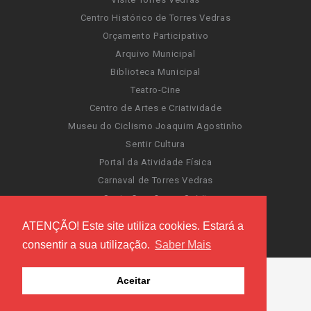
Centro Histórico de Torres Vedras
Orçamento Participativo
Arquivo Municipal
Biblioteca Municipal
Teatro-Cine
Centro de Artes e Criatividade
Museu do Ciclismo Joaquim Agostinho
Sentir Cultura
Portal da Atividade Física
Carnaval de Torres Vedras
Santa Cruz Ocean Spirit
Novas Invasões
ATENÇÃO! Este site utiliza cookies. Estará a
Festas de Torres Vedras
consentir a sua utilização.
Saber Mais
Aceitar