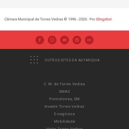
Câmara Municipal de Torres Vedras © 1996 - 2026 · Por
Slingshot
OUTROS SITES DA AUTARQUIA
C. M. de Torres Vedras
SMAS
Promotorres, EM
Investir Torres Vedras
E-negócios
Mobilidade
Visite Torres Vedras