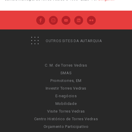
OUTROS SITES DA AUTARQUIA
C. M. de Torres Vedras
SMAS
Promotorres, EM
Investir Torres Vedras
E-negócios
Mobilidade
Visite Torres Vedras
Centro Histórico de Torres Vedras
Orçamento Participativo