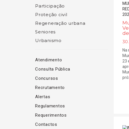
Participação
Proteção civil
Mu
Regeneração urbana
Ve
Seniores
de
Urbanismo
30.
Na 
Mun
Atendimento
23 
apr
Consulta Pública
Mun
próx
Concursos
Recrutamento
Alertas
Regulamentos
Requerimentos
Contactos