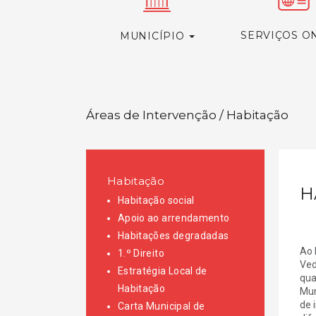
SERVIÇOS O
MUNICÍPIO
Áreas de Intervenção / Habitação
Habitação
H
Habitação social
Apoio ao arrendamento
Habitações degradadas
Ao 
1.º Direito
Ved
Estratégia Local de
qua
Habitação
Mun
de 
Carta Municipal de