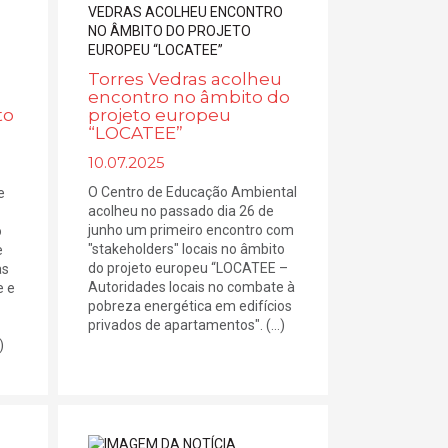
Torres Vedras acolheu
encontro no âmbito do
to
projeto europeu
“LOCATEE”
10.07.2025
O Centro de Educação Ambiental
e
acolheu no passado dia 26 de
junho um primeiro encontro com
o
"stakeholders" locais no âmbito
e
do projeto europeu “LOCATEE –
as
Autoridades locais no combate à
e e
pobreza energética em edifícios
privados de apartamentos". (...)
)