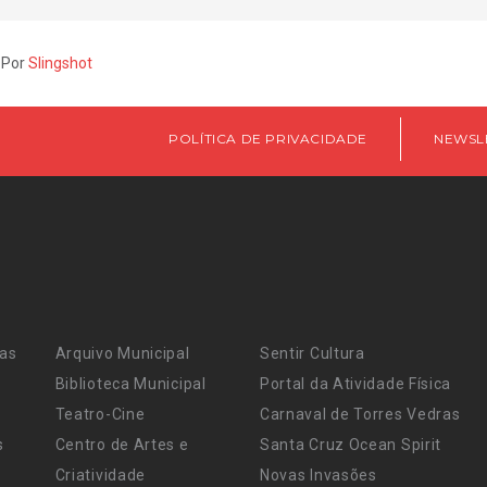
 Por
Slingshot
POLÍTICA DE PRIVACIDADE
NEWSL
ras
Arquivo Municipal
Sentir Cultura
Biblioteca Municipal
Portal da Atividade Física
Teatro-Cine
Carnaval de Torres Vedras
s
Centro de Artes e
Santa Cruz Ocean Spirit
Criatividade
Novas Invasões