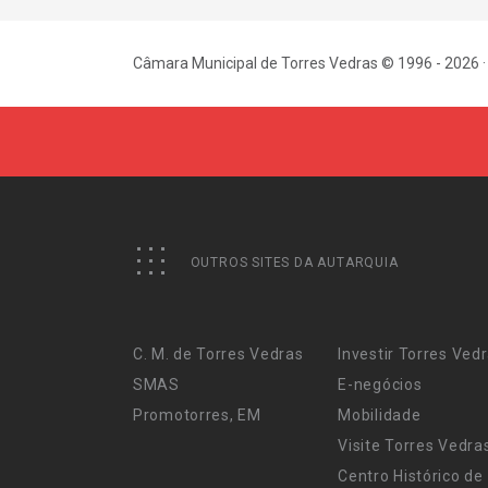
Câmara Municipal de Torres Vedras © 1996 - 2026 ·
OUTROS SITES DA AUTARQUIA
C. M. de Torres Vedras
Investir Torres Ved
SMAS
E-negócios
Promotorres, EM
Mobilidade
Visite Torres Vedra
Centro Histórico de