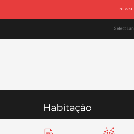
NEWSL
Select La
Habitação