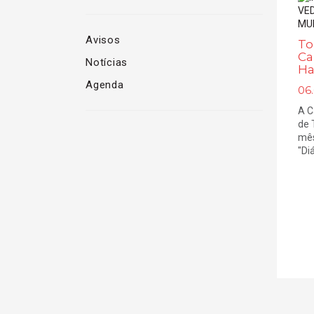
Avisos
To
Ca
Notícias
Ha
Agenda
06
A C
de 
mês
"Diá