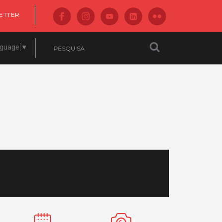
ETTER
nguage
▼