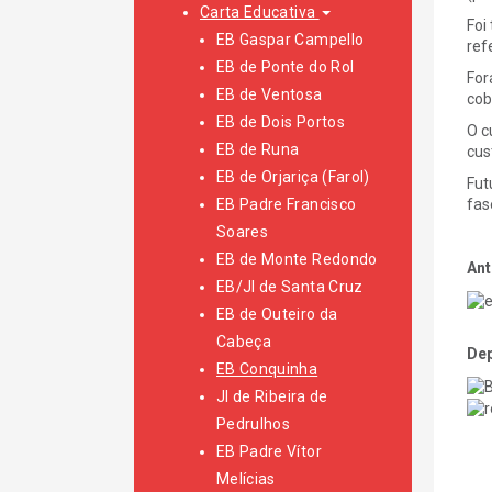
Carta Educativa
Foi
EB Gaspar Campello
ref
EB de Ponte do Rol
For
EB de Ventosa
cob
EB de Dois Portos
O c
EB de Runa
cus
EB de Orjariça (Farol)
Fut
EB Padre Francisco
fas
Soares
EB de Monte Redondo
Ant
EB/JI de Santa Cruz
EB de Outeiro da
Cabeça
Dep
EB Conquinha
JI de Ribeira de
Pedrulhos
EB Padre Vítor
Melícias