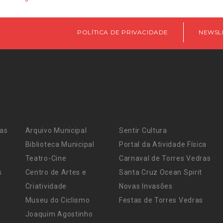
POLÍTICA DE PRIVACIDADE
NEWSL
ras
Arquivo Municipal
Sentir Cultura
Biblioteca Municipal
Portal da Atividade Física
Teatro-Cine
Carnaval de Torres Vedras
s
Centro de Artes e
Santa Cruz Ocean Spirit
Criatividade
Novas Invasões
Museu do Ciclismo
Festas de Torres Vedras
Joaquim Agostinho