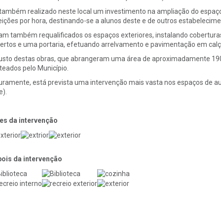
 também realizado neste local um investimento na ampliação do espaço
eições por hora, destinando-se a alunos deste e de outros estabelecime
am também requalificados os espaços exteriores, instalando coberturas
ertos e uma portaria, efetuando arrelvamento e pavimentação em calça
usto destas obras, que abrangeram uma área de aproximadamente 1900
teados pelo Município.
uramente, está prevista uma intervenção mais vasta nos espaços de aul
e).
es da intervenção
ois da intervenção