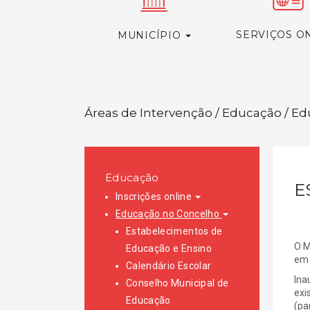
SERVIÇOS O
MUNICÍPIO
Áreas de Intervenção / Educação / E
Educação
E
Inscrições online
Educação no Concelho
Estabelecimentos de
O M
Educação e Ensino
em 
Calendário Escolar
Ina
Conselho Municipal de
exi
Educação
(pa