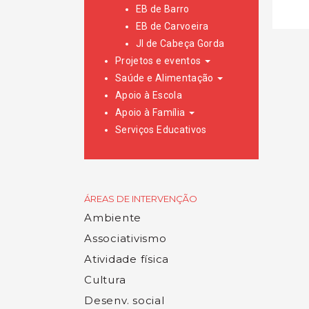
EB de Barro
EB de Carvoeira
JI de Cabeça Gorda
Projetos e eventos
Saúde e Alimentação
Apoio à Escola
Apoio à Família
Serviços Educativos
ÁREAS DE INTERVENÇÃO
Ambiente
Associativismo
Atividade física
Cultura
Desenv. social