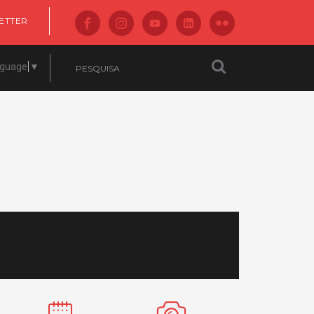
ETTER
nguage
▼