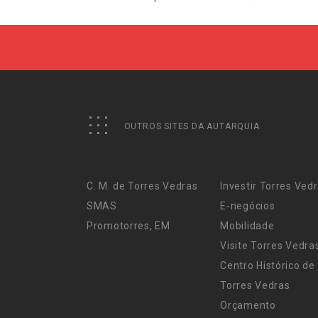
OUTROS SITES DA AUTARQUIA
C. M. de Torres Vedras
Investir Torres Ved
SMAS
E-negócios
Promotorres, EM
Mobilidade
Visite Torres Vedra
Centro Histórico de
Torres Vedras
Orçamento