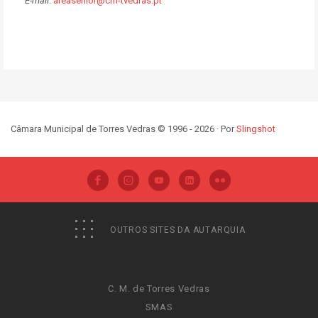
E-mail
:
areasenior@cm-tvedras.pt
Câmara Municipal de Torres Vedras © 1996 - 2026 · Por
Slingshot
OUTROS SITES DA AUTARQUIA
C. M. de Torres Vedras
SMAS