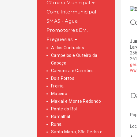
Câmara Municipal
Com. Intermunicipal
C
SMAS - Água
Promotorres EM.
Freguesias
Jun
Lar
A dos Cunhados
256
Campelos e Outeiro da
261
Cabeça
ger
www
Carvoeira e Carmões
Dois Portos
Freiria
D
Maceira
Maxial e Monte Redondo
Ponte do Rol
Pop
Ramalhal
Runa
Loc
Santa Maria, São Pedro e