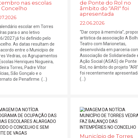
tembro nas escolas
de Ponte do Rol no
 Concelho
âmbito do "ARI" foi
apresentada
07.2026
22.06.2026
alendário escolar em Torres
“Dar corpo à memória”, propo
ras para o ano letivo
artística da associação A Bolh
6/2027 já foi definido pelo
Teatro com Marionetas,
celho. As datas resultam de
desenvolvida em parceria co
acordo entre o Município de
Associação de Solidariedade 
res Vedras, os Agrupamentos
Ação Social (ASAS) de Ponte
Escolas Henriques Nogueira,
Rol, no âmbito do projeto “ARI"
eira Torres, Padre Vítor
foi recentemente apresentad
ícias, São Gonçalo e o
(...)
ernato de Penafirme. (...)
Município de Torres