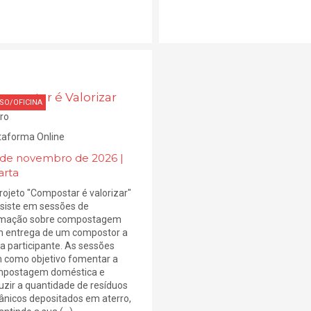
mpostar é Valorizar
SO/OFICINA
ro
taforma Online
 de novembro de 2026 |
arta
rojeto "Compostar é valorizar"
siste em sessões de
mação sobre compostagem
 entrega de um compostor a
a participante. As sessões
 como objetivo fomentar a
postagem doméstica e
uzir a quantidade de resíduos
ânicos depositados em aterro,