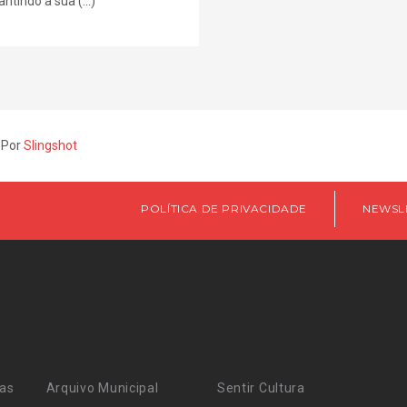
ntindo a sua (...)
 Por
Slingshot
POLÍTICA DE PRIVACIDADE
NEWSL
ras
Arquivo Municipal
Sentir Cultura