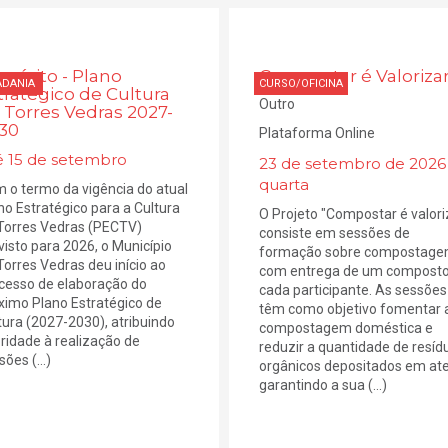
quérito - Plano
Compostar é Valoriza
ADANIA
CURSO/OFICINA
tratégico de Cultura
Outro
 Torres Vedras 2027-
30
Plataforma Online
é 15 de setembro
23 de setembro de 2026 
quarta
 o termo da vigência do atual
no Estratégico para a Cultura
O Projeto "Compostar é valori
Torres Vedras (PECTV)
consiste em sessões de
visto para 2026, o Município
formação sobre compostag
Torres Vedras deu início ao
com entrega de um composto
cesso de elaboração do
cada participante. As sessões
ximo Plano Estratégico de
têm como objetivo fomentar 
tura (2027-2030), atribuindo
compostagem doméstica e
oridade à realização de
reduzir a quantidade de resíd
ões (...)
orgânicos depositados em ate
garantindo a sua (...)