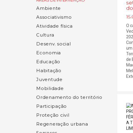
ÁREAS DE INTERVENÇÃO
se
do
Ambiente
15.
Associativismo
O c
Atividade física
Ved
Cultura
202
Con
Desenv. social
um 
Economia
Tor
de 
Educação
Mad
Habitação
Mel
Ext
Juventude
Mobilidade
Ordenamento do território
Participação
Proteção civil
Regeneração urbana
Seniores