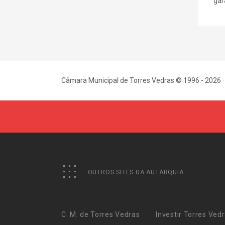
gara
Câmara Municipal de Torres Vedras © 1996 - 2026 ·
OUTROS SITES DA AUTARQUIA
C. M. de Torres Vedras
Investir Torres Ved