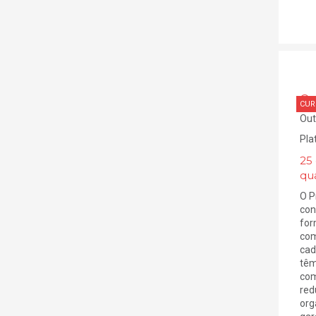
Co
CUR
Out
Pla
25
qu
O P
con
for
com
cad
têm
com
red
org