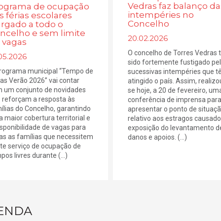
Vedras faz balanço da
ograma de ocupação
intempéries no
s férias escolares
Concelho
argado a todo o
ncelho e sem limite
20.02.2026
 vagas
O concelho de Torres Vedras
05.2026
sido fortemente fustigado pe
rograma municipal “Tempo de
sucessivas intempéries que 
ias Verão 2026” vai contar
atingido o país. Assim, realizo
 um conjunto de novidades
se hoje, a 20 de fevereiro, um
 reforçam a resposta às
conferência de imprensa par
ílias do Concelho, garantindo
apresentar o ponto de situaç
 maior cobertura territorial e
relativo aos estragos causado
isponibilidade de vagas para
exposição do levantamento d
as as famílias que necessitem
danos e apoios. (...)
te serviço de ocupação de
pos livres durante (...)
ENDA