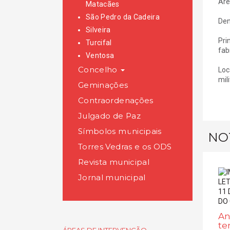
Áre
Matacães
São Pedro da Cadeira
Den
Silveira
Pri
Turcifal
fab
Ventosa
Concelho
Loc
mil
Geminações
Contraordenações
Julgado de Paz
Símbolos municipais
NO
Torres Vedras e os ODS
Revista municipal
Jornal municipal
An
te