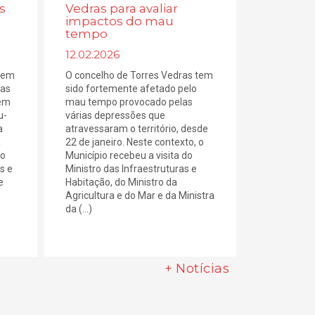
s
Vedras para avaliar
impactos do mau
tempo
12.02.2026
 tem
O concelho de Torres Vedras tem
las
sido fortemente afetado pelo
têm
mau tempo provocado pelas
u-
várias depressões que
a
atravessaram o território, desde
a
22 de janeiro. Neste contexto, o
ão
Município recebeu a visita do
s e
Ministro das Infraestruturas e
e
Habitação, do Ministro da
Agricultura e do Mar e da Ministra
da (...)
+ Notícias