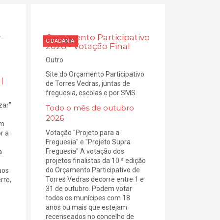
r
Orçamento Participativo
CIDADANIA
2026 - Votação Final
Outro
Site do Orçamento Participativo
|
de Torres Vedras, juntas de
freguesia, escolas e por SMS
zar"
Todo o mês de outubro
2026
em
Votação "Projeto para a
r a
Freguesia" e "Projeto Supra
Freguesia" A votação dos
a
projetos finalistas da 10.ª edição
do Orçamento Participativo de
uos
Torres Vedras decorre entre 1 e
rro,
31 de outubro. Podem votar
todos os munícipes com 18
anos ou mais que estejam
recenseados no concelho de