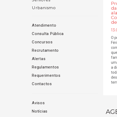
Pr
Urbanismo
da
al
Co
de
Atendimento
13.
Consulta Pública
O p
Concursos
Fér
com
Recrutamento
que
fam
Alertas
uma
Regulamentos
a d
tod
Requerimentos
des
tem
Contactos
Avisos
AG
Notícias