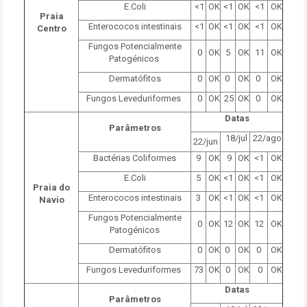
E.Coli
<1
OK
<1
OK
<1
OK
Praia
Enterococos intestinais
<1
OK
<1
OK
<1
OK
Centro
Fungos Potencialmente
0
OK
5
OK
11
OK
Patogénicos
Dermatófitos
0
OK
0
OK
0
OK
Fungos Leveduriformes
0
OK
25
OK
0
OK
Datas
Parâmetros
18/jul
22/ago
22/jun
Bactérias Coliformes
9
OK
9
OK
<1
OK
E.Coli
5
OK
<1
OK
<1
OK
Praia do
Enterococos intestinais
3
OK
<1
OK
<1
OK
Navio
Fungos Potencialmente
0
OK
12
OK
12
OK
Patogénicos
Dermatófitos
0
OK
0
OK
0
OK
Fungos Leveduriformes
73
OK
0
OK
0
OK
Datas
Parâmetros