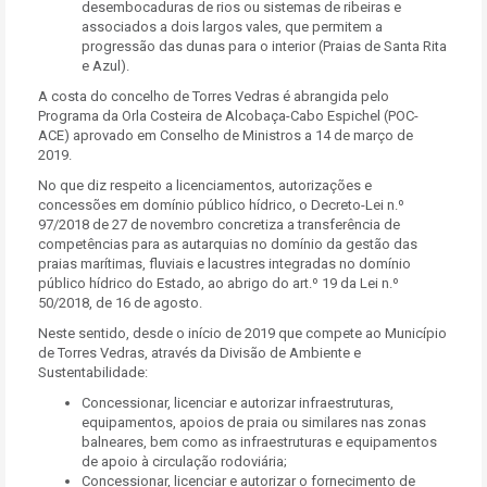
desembocaduras de rios ou sistemas de ribeiras e
associados a dois largos vales, que permitem a
progressão das dunas para o interior (Praias de Santa Rita
e Azul).
A costa do concelho de Torres Vedras é abrangida pelo
Programa da Orla Costeira de Alcobaça-Cabo Espichel (POC-
ACE) aprovado em Conselho de Ministros a 14 de março de
2019.
No que diz respeito a licenciamentos, autorizações e
concessões em domínio público hídrico, o Decreto-Lei n.º
97/2018 de 27 de novembro concretiza a transferência de
competências para as autarquias no domínio da gestão das
praias marítimas, fluviais e lacustres integradas no domínio
público hídrico do Estado, ao abrigo do art.º 19 da Lei n.º
50/2018, de 16 de agosto.
Neste sentido, desde o início de 2019 que compete ao Município
de Torres Vedras, através da Divisão de Ambiente e
Sustentabilidade:
Concessionar, licenciar e autorizar infraestruturas,
equipamentos, apoios de praia ou similares nas zonas
balneares, bem como as infraestruturas e equipamentos
de apoio à circulação rodoviária;
Concessionar, licenciar e autorizar o fornecimento de