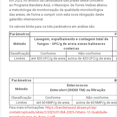
Em 2025, no âmbito da candidatura das praias deste concelho
ao Programa Bandeira Azul, o Município de Torres Vedras alterou
a metodologia de monitorização da qualidade microbiológica
das areias, de forma a cumprir com esta nova obrigação deste
galardão internacional.
Os valores limite para os três parâmetros em análise são:
Parâmetros
F
Lavagem, espalhamento e contagem total de
Método
fungos - UFC/g de areia zonas balneares
costeiras
Classificação
Conforme
Não-conforme
Limites
até 420 UFC/g de areia
acima de 420 UFC/g de areia
Parâmetros
B
Enterococos
Método
Enterolert (IDEXX TM) ou filtração
Classificação
Conforme
Não-conforme
Limites
até 60 NMP/g de areia
acima de 60 NMP/g de arei
Para mais informações:
https://bandeiraazul.abaae.pt/wp-
content/uploads/sites/2/2025/01/BA-2025-Criterio-12-Qualidade-
microbiologica-da-Areia-1.pdf