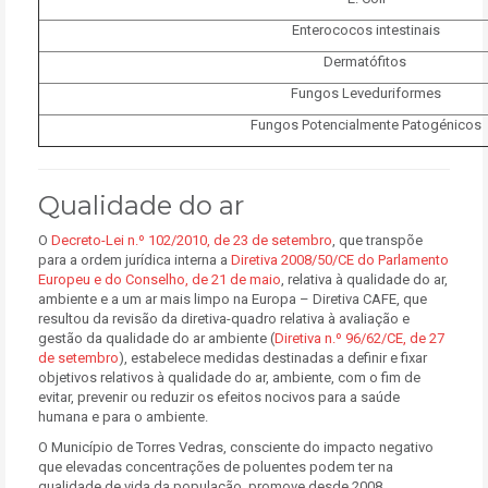
Enterococos intestinais
Dermatófitos
Fungos Leveduriformes
Fungos Potencialmente Patogénicos
Qualidade do ar
O
Decreto-Lei n.º 102/2010, de 23 de setembro
, que transpõe
para a ordem jurídica interna a
Diretiva 2008/50/CE do Parlamento
Europeu e do Conselho, de 21 de maio
, relativa à qualidade do ar,
ambiente e a um ar mais limpo na Europa – Diretiva CAFE, que
resultou da revisão da diretiva-quadro relativa à avaliação e
gestão da qualidade do ar ambiente (
Diretiva n.º 96/62/CE, de 27
de setembro
), estabelece medidas destinadas a definir e fixar
objetivos relativos à qualidade do ar, ambiente, com o fim de
evitar, prevenir ou reduzir os efeitos nocivos para a saúde
humana e para o ambiente.
O Município de Torres Vedras, consciente do impacto negativo
que elevadas concentrações de poluentes podem ter na
qualidade de vida da população, promove desde 2008