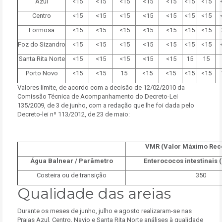
Azul
<15
<15
<15
<15
<15
<15
<15
Centro
<15
<15
<15
<15
<15
<15
<15
Formosa
<15
<15
<15
<15
<15
<15
<15
Foz do Sizandro
<15
<15
<15
<15
<15
<15
<15
Santa Rita Norte
<15
<15
<15
<15
<15
15
15
Porto Novo
<15
<15
15
<15
<15
<15
<15
Valores limite, de acordo com a decisão de 12/02/2010 da
Comissão Técnica de Acompanhamento do Decreto-Lei
135/2009, de 3 de junho, com a redação que lhe foi dada pelo
Decreto-lei nº 113/2012, de 23 de maio:
VMR (Valor Máximo Re
Água Balnear / Parâmetro
Enterococos intestinais
Costeira ou de transição
350
Qualidade das areias
Durante os meses de junho, julho e agosto realizaram-se nas
Praias Azul, Centro, Navio e Santa Rita Norte análises à qualidade