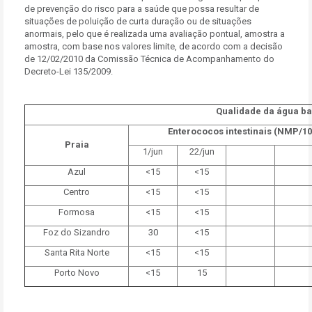
de prevenção do risco para a saúde que possa resultar de
situações de poluição de curta duração ou de situações
anormais, pelo que é realizada uma avaliação pontual, amostra a
amostra, com base nos valores limite, de acordo com a decisão
de 12/02/2010 da Comissão Técnica de Acompanhamento do
Decreto-Lei 135/2009.
Qualidade da água ba
Enterococos intestinais (NMP/1
Praia
1/jun
22/jun
Azul
<15
<15
Centro
<15
<15
Formosa
<15
<15
Foz do Sizandro
30
<15
Santa Rita Norte
<15
<15
Porto Novo
<15
15