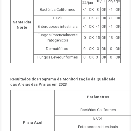
18/jul
22/ago
22/jun
Bactérias Coliformes
<1
OK
3
OK
<1
OK
E.Coli
<1
OK
<1
OK
<1
OK
Santa Rita
Enterococos intestinais
<1
OK
<1
OK
<1
OK
Norte
Fungos Potencialmente
0
OK
15
OK
13
OK
Patogénicos
Dermatófitos
0
OK
0
OK
0
OK
Fungos Leveduriformes
0
OK
3
OK
0
OK
Resultados do Programa de Monitorização da Qualidade
das Areias das Praias em 2023
Parâmetros
Bactérias Coliformes
E.Coli
Praia Azul
Enterococos intestinais