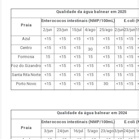
Qualidade da água balnear em 2025
Enterococos intestinais (NMP/100mL)
E.coli 
Praia
2/jun
23/jun
15/jul
4/ago
25/ago
2/jun
23/jun
15
Azul
<15
<15
<15
<15
<15
<15
<15
Centro
<15
<15
<15
<15
15
<15
30
Formosa
15
<15
<15
15
<15
15
<15
Foz do Sizandro
<15
<15
<15
<15
<15
<15
<15
Santa Rita Norte
<15
<15
<15
<15
<15
15
<15
Porto Novo
<15
<15
<15
<15
30
<15
<15
Qualidade da água balnear em 2024
Enterococos intestinais (NMP/100mL
)
E.coli 
Praia
3/jun
24/jun
16/jul
5/ago
23/ago
3/jun
24/jun
16