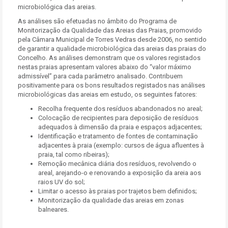
microbiológica das areias.
As análises são efetuadas no âmbito do Programa de
Monitorização da Qualidade das Areias das Praias, promovido
pela Câmara Municipal de Torres Vedras desde 2006, no sentido
de garantir a qualidade microbiológica das areias das praias do
Concelho. As análises demonstram que os valores registados
nestas praias apresentam valores abaixo do “valor máximo
admissível” para cada parâmetro analisado. Contribuem
positivamente para os bons resultados registados nas análises
microbiológicas das areias em estudo, os seguintes fatores:
Recolha frequente dos resíduos abandonados no areal;
Colocação de recipientes para deposição de resíduos
adequados à dimensão da praia e espaços adjacentes;
Identificação e tratamento de fontes de contaminação
adjacentes à praia (exemplo: cursos de água afluentes à
praia, tal como ribeiras);
Remoção mecânica diária dos resíduos, revolvendo o
areal, arejando-o e renovando a exposição da areia aos
raios UV do sol;
Limitar o acesso às praias por trajetos bem definidos;
Monitorização da qualidade das areias em zonas
balneares.