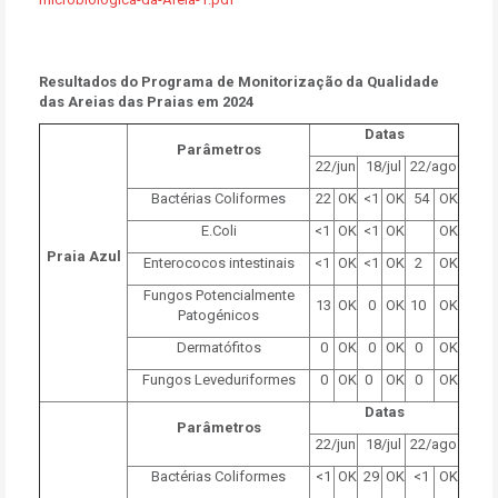
Resultados do Programa de Monitorização da Qualidade
das Areias das Praias em 2024
Datas
Parâmetros
22/jun
18/jul
22/ago
Bactérias Coliformes
22
OK
<1
OK
54
OK
E.Coli
<1
OK
<1
OK
OK
Praia Azul
Enterococos intestinais
<1
OK
<1
OK
2
OK
Fungos Potencialmente
13
OK
0
OK
10
OK
Patogénicos
Dermatófitos
0
OK
0
OK
0
OK
Fungos Leveduriformes
0
OK
0
OK
0
OK
Datas
Parâmetros
22/jun
18/jul
22/ago
Bactérias Coliformes
<1
OK
29
OK
<1
OK