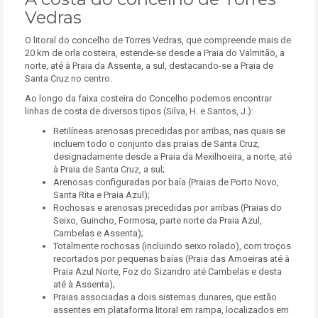
Vedras
O litoral do concelho de Torres Vedras, que compreende mais de
20 km de orla costeira, estende-se desde a Praia do Valmitão, a
norte, até à Praia da Assenta, a sul, destacando-se a Praia de
Santa Cruz no centro.
Ao longo da faixa costeira do Concelho podemos encontrar
linhas de costa de diversos tipos (Silva, H. e Santos, J.):
Retilíneas arenosas precedidas por arribas, nas quais se
incluem todo o conjunto das praias de Santa Cruz,
designadamente desde a Praia da Mexilhoeira, a norte, até
à Praia de Santa Cruz, a sul;
Arenosas configuradas por baía (Praias de Porto Novo,
Santa Rita e Praia Azul);
Rochosas e arenosas precedidas por arribas (Praias do
Seixo, Guincho, Formosa, parte norte da Praia Azul,
Cambelas e Assenta);
Totalmente rochosas (incluindo seixo rolado), com troços
recortados por pequenas baías (Praia das Amoeiras até à
Praia Azul Norte, Foz do Sizandro até Cambelas e desta
até à Assenta);
Praias associadas a dois sistemas dunares, que estão
assentes em plataforma litoral em rampa, localizados em