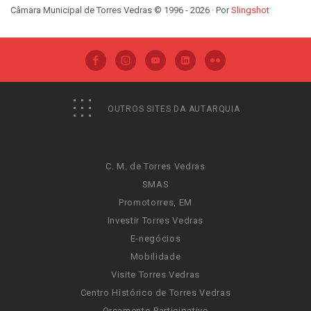
Câmara Municipal de Torres Vedras © 1996 - 2026 · Por
Slingshot
OUTROS SITES DA AUTARQUIA
C. M. de Torres Vedras
SMAS
Promotorres, EM
Investir Torres Vedras
E-negócios
Mobilidade
Visite Torres Vedras
Centro Histórico de Torres Vedras
Orçamento Participativo