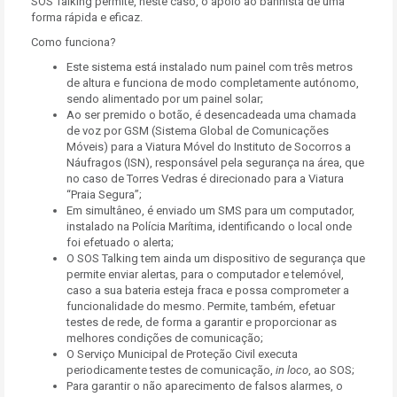
SOS Talking permite, neste caso, o apoio ao banhista de uma
forma rápida e eficaz.
Como funciona?
Este sistema está instalado num painel com três metros
de altura e funciona de modo completamente autónomo,
sendo alimentado por um painel solar;
Ao ser premido o botão, é desencadeada uma chamada
de voz por GSM (Sistema Global de Comunicações
Móveis) para a Viatura Móvel do Instituto de Socorros a
Náufragos (ISN), responsável pela segurança na área, que
no caso de Torres Vedras é direcionado para a Viatura
“Praia Segura”;
Em simultâneo, é enviado um SMS para um computador,
instalado na Polícia Marítima, identificando o local onde
foi efetuado o alerta;
O SOS Talking tem ainda um dispositivo de segurança que
permite enviar alertas, para o computador e telemóvel,
caso a sua bateria esteja fraca e possa comprometer a
funcionalidade do mesmo. Permite, também, efetuar
testes de rede, de forma a garantir e proporcionar as
melhores condições de comunicação;
O Serviço Municipal de Proteção Civil executa
periodicamente testes de comunicação,
in loco
, ao SOS;
Para garantir o não aparecimento de falsos alarmes, o