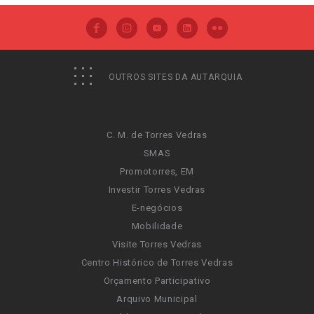
OUTROS SITES DA AUTARQUIA
C. M. de Torres Vedras
SMAS
Promotorres, EM
Investir Torres Vedras
E-negócios
Mobilidade
Visite Torres Vedras
Centro Histórico de Torres Vedras
Orçamento Participativo
Arquivo Municipal