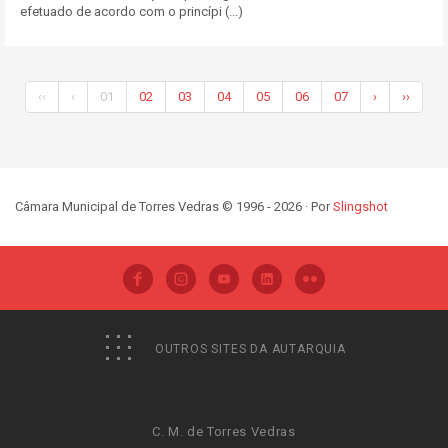
efetuado de acordo com o princípi (...)
‹‹
‹
01
02
03
04
05
06
07
›
››
Câmara Municipal de Torres Vedras © 1996 - 2026 · Por
Slingshot
OUTROS SITES DA AUTARQUIA
C. M. de Torres Vedras