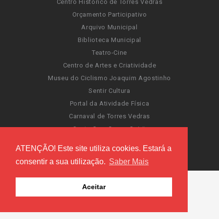
Centro Histórico de Torres Vedras
Orçamento Participativo
Arquivo Municipal
Biblioteca Municipal
Teatro-Cine
Centro de Artes e Criatividade
Museu do Ciclismo Joaquim Agostinho
Sentir Cultura
Portal da Atividade Física
Carnaval de Torres Vedras
Santa Cruz Ocean Spirit
Novas Invasões
ATENÇÃO! Este site utiliza cookies. Estará a
Festas de Torres Vedras
consentir a sua utilização.
Saber Mais
Aceitar