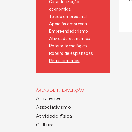
Caracterização
económica
Tecido empresarial
Apoio às empresas
Empreendedorismo
Atividade económica
Roteiro tecnológico
Roteiro de esplanadas
Requerimentos
ÁREAS DE INTERVENÇÃO
Ambiente
Associativismo
Atividade física
Cultura