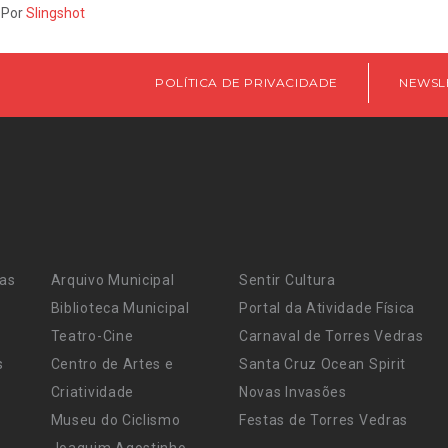
 Por
Slingshot
POLÍTICA DE PRIVACIDADE
NEWSL
ras
Arquivo Municipal
Sentir Cultura
Biblioteca Municipal
Portal da Atividade Física
Teatro-Cine
Carnaval de Torres Vedras
s
Centro de Artes e
Santa Cruz Ocean Spirit
Criatividade
Novas Invasões
Museu do Ciclismo
Festas de Torres Vedras