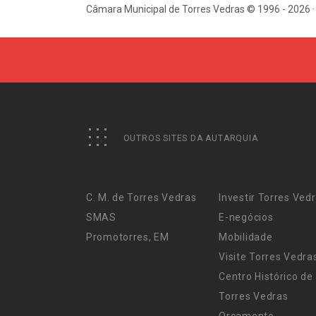
Câmara Municipal de Torres Vedras © 1996 - 2026 ·
OUTROS SITES DA AUTARQUIA
C. M. de Torres Vedras
Investir Torres Ved
SMAS
E-negócios
Promotorres, EM
Mobilidade
Visite Torres Vedra
Centro Histórico de
Torres Vedras