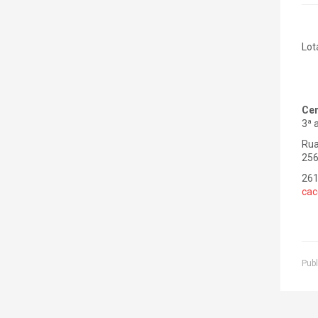
Lot
Cen
3ª 
Rua
256
261
cac
Publ