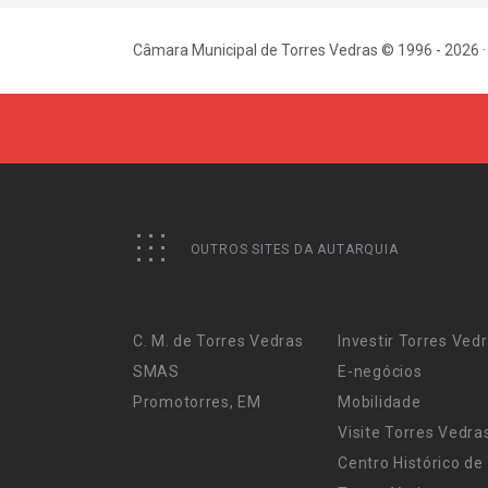
Câmara Municipal de Torres Vedras © 1996 - 2026 ·
OUTROS SITES DA AUTARQUIA
C. M. de Torres Vedras
Investir Torres Ved
SMAS
E-negócios
Promotorres, EM
Mobilidade
Visite Torres Vedra
Centro Histórico de