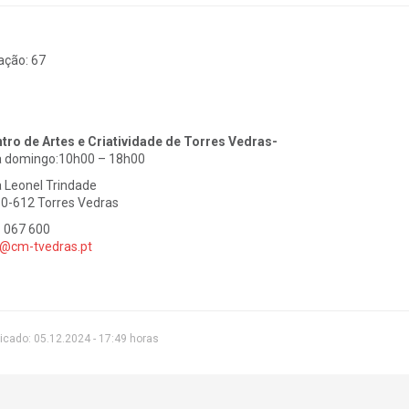
ação:
67
tro de Artes e Criatividade de Torres Vedras-
a domingo:10h00 – 18h00
 Leonel Trindade
0-612 Torres Vedras
 067 600
@cm-tvedras.pt
icado: 05.12.2024 - 17:49 horas