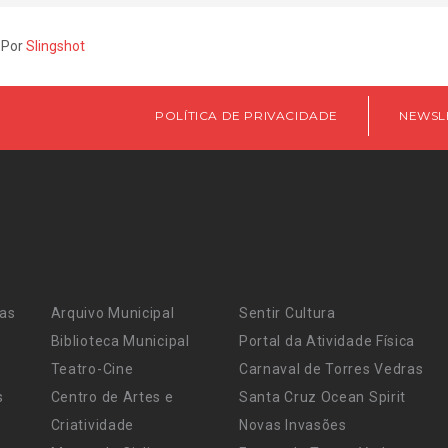
 Por
Slingshot
POLÍTICA DE PRIVACIDADE
NEWSL
ras
Arquivo Municipal
Sentir Cultura
Biblioteca Municipal
Portal da Atividade Física
Teatro-Cine
Carnaval de Torres Vedras
s
Centro de Artes e
Santa Cruz Ocean Spirit
Criatividade
Novas Invasões