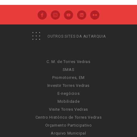
OUTROS SITES DA AUTARQUIA
C. M. de Torres Vedras
SMAS
Promotorres, EM
Investir Torres Vedras
E-negócios
Mobilidade
Visite Torres Vedras
Centro Histórico de Torres Vedras
Orçamento Participativo
Arquivo Municipal