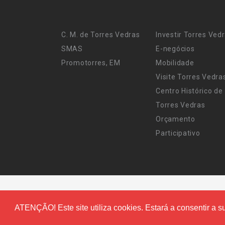
C. M. de Torres Vedras
Investir Torres Ved
SMAS
E-negócios
Promotorres, EM
Mobilidade
Visite Torres Vedra
Centro Histórico de
Torres Vedras
Orçamento
Participativo
ATENÇÃO! Este site utiliza cookies. Estará a consentir a su