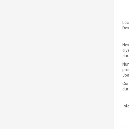
Loc
Des
Nes
div
dur
Num
pro
Joa
Com
dur
Inf