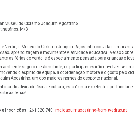
al:
Museu do Ciclismo Joaquim Agostinho
tinatários:
M/3
te Verão, o Museu do Ciclismo Joaquim Agostinho convida os mais nov
ersão, aprendizagem e movimento! A atividade educativa "Verão Sobre R
ante as férias de verão, e é especialmente pensada para crianças e jov
 ambiente seguro e estimulante, os participantes irão envolver-se em g
movendo o espírito de equipa, a coordenação motora e o gosto pelo cicl
quim Agostinho, um dos maiores nomes do desporto nacional.
binando atividade física e cultura, esta é uma excelente oportunidade 
ante as férias!
o e Inscrições:
261 320 740 |
mc.joaquimagostinho@cm-tvedras.pt