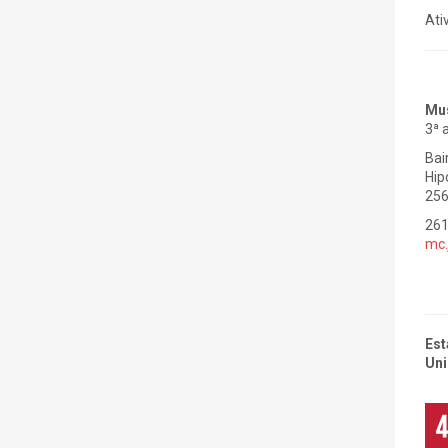
Ati
Mus
3ª 
Bai
Hip
256
26
mc.
Est
Uni