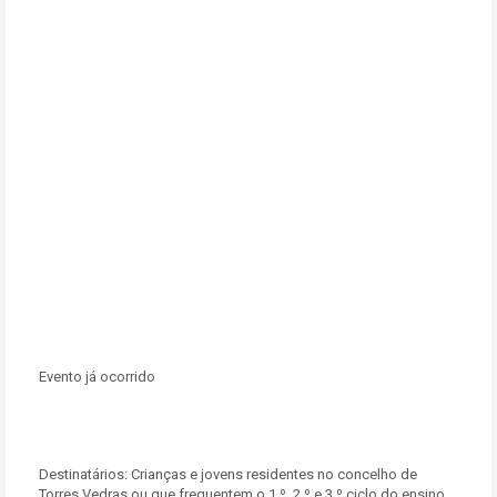
Evento já ocorrido
Destinatários:
Crianças e jovens residentes no concelho de
Torres Vedras ou que frequentem o 1.º, 2.º e 3.º ciclo do ensino