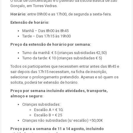
O local de concentração é o pavilhão da
Escola Básica de São
Gonçalo, em Torres Vedras
.
Horário:
entre 09h00 e as 17h00, de segunda a sexta-feira.
Extensão de horário:
Manhã – Das 8h00 às 8h45
Tarde – Das 17h15 às 19h00
Preço da extensão de horário por semana:
Turno da manhã: € 5 (crianças subsidiadas €2,50)
Turno da tarde: € 10 (crianças subsidiadas € 5)
Todos os participantes que necessitem entrar antes das 8h45 e
sair depois das 17h15 necessitam, na ficha de inscrição,
selecionar o prolongamento pretendido. Apenas e só quem os
solicita, poderá ter extensão de horário.
Preço por semana incluindo atividades, transporte,
almoço e seguro:
Crianças subsidiadas:
Escalão A = € 10;
Escalão B = € 25
Crianças não subsidiadas (s/ escalão) =50,00€
Preço para a semana de 11 a 14 agosto, incluindo