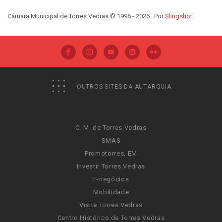
Câmara Municipal de Torres Vedras © 1996 - 2026 · Por
Slingshot
OUTROS SITES DA AUTARQUIA
C. M. de Torres Vedras
SMAS
Promotorres, EM
Investir Torres Vedras
E-negócios
Mobilidade
Visite Torres Vedras
Centro Histórico de Torres Vedras