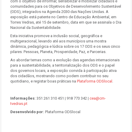
com o objetivo de informar, sensibilizar e mobilizar cidadãos e
comunidades para os Objetivos de Desenvolvimento Sustentável
(ODS), integrados na Agenda 2030 das Nações Unidas. A
exposição está patente no Centro de Educação Ambiental, em
Torres Vedras, até 15 de setembro, data em que se assinala o Dia
Nacional da Sustentabilidade.
Esta iniciativa promove a inclusão social, geográfica e
multigeracional, levando até aos municípios uma mostra
dinâmica, pedagógica e lúdica sobre os 17 ODS e os seus cinco
pilares: Pessoas, Planeta, Prosperidade, Paz, e Parcerias.
Ao abordar temas como a evolução das agendas internacionais
para a sustentabilidade, a territorialização dos ODS e o papel
dos governos locais, a exposição convida à participação ativa
dos cidadãos, mostrando como podem contribuir no seu
quotidiano, e registar boas práticas na
Plataforma ODSlocal
.
Informações:
351 261 310 451 | 918 773 342 |
cea@cm-
tvedras.pt
Desenvolvido por:
Plataforma ODSlocal