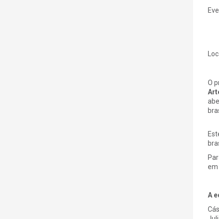
Eve
Loc
O p
Art
abe
bra
Est
bra
Par
em 
A e
Cás
Jul