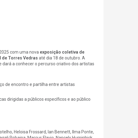
de 2025 com uma nova
exposição coletiva de
l de Torres Vedras
até dia 18 de outubro. A
e dará a conhecer o percurso criativo dos artistas
o de encontro e partilha entre artistas
cas dirigidas a públicos específicos e ao público
telho, Heloisa Frossard, Ian Bennett, Ilma Ponte,
Magali Robaina, Marcus Flavio, Nancely Huminhick,