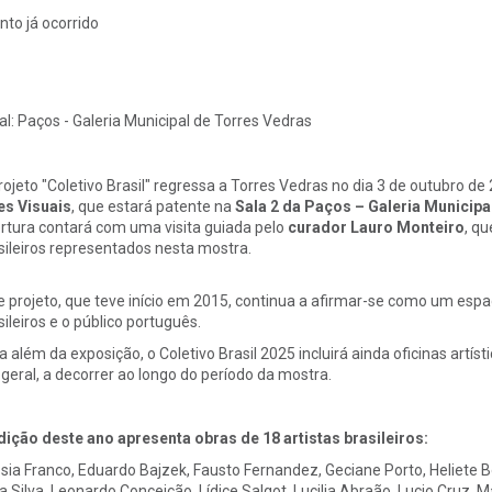
nto já ocorrido
al:
Paços - Galeria Municipal de Torres Vedras
rojeto "Coletivo Brasil" regressa a Torres Vedras no dia 3 de outubro 
es Visuais
, que estará patente na
Sala 2 da Paços – Galeria Municipa
rtura contará com uma visita guiada pelo
curador Lauro Monteiro
, qu
sileiros representados nesta mostra.
e projeto, que teve início em 2015, continua a afirmar-se como um espaç
sileiros e o público português.
a além da exposição, o Coletivo Brasil 2025 incluirá ainda oficinas artísti
geral, a decorrer ao longo do período da mostra.
dição deste ano apresenta obras de 18 artistas brasileiros:
sia Franco, Eduardo Bajzek, Fausto Fernandez, Geciane Porto, Heliete Bo
ia Silva, Leonardo Conceição, Lídice Salgot, Lucilia Abraão, Lucio Cruz, 