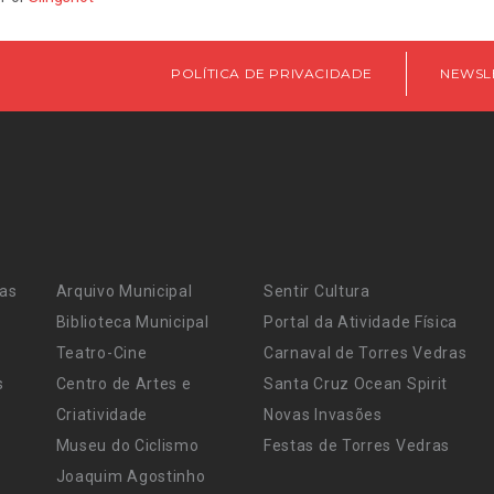
POLÍTICA DE PRIVACIDADE
NEWSL
ras
Arquivo Municipal
Sentir Cultura
Biblioteca Municipal
Portal da Atividade Física
Teatro-Cine
Carnaval de Torres Vedras
s
Centro de Artes e
Santa Cruz Ocean Spirit
Criatividade
Novas Invasões
Museu do Ciclismo
Festas de Torres Vedras
Joaquim Agostinho