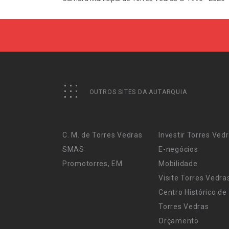
OUTROS SITES DA AUTARQUIA
C. M. de Torres Vedras
Investir Torres Ved
SMAS
E-negócios
Promotorres, EM
Mobilidade
Visite Torres Vedra
Centro Histórico de
Torres Vedras
Orçamento