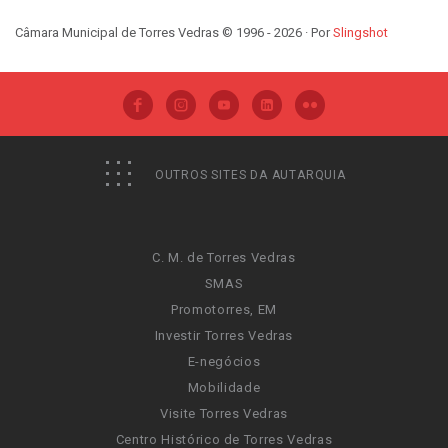
Câmara Municipal de Torres Vedras © 1996 - 2026 · Por
Slingshot
OUTROS SITES DA AUTARQUIA
C. M. de Torres Vedras
SMAS
Promotorres, EM
Investir Torres Vedras
E-negócios
Mobilidade
Visite Torres Vedras
Centro Histórico de Torres Vedras