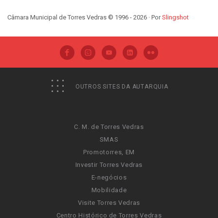
Câmara Municipal de Torres Vedras © 1996 - 2026 · Por
Slingshot
OUTROS SITES DA AUTARQUIA
C. M. de Torres Vedras
SMAS
Promotorres, EM
Investir Torres Vedras
E-negócios
Mobilidade
Visite Torres Vedras
Centro Histórico de Torres Vedras