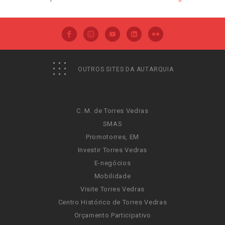
OUTROS SITES DA AUTARQUIA
C. M. de Torres Vedras
SMAS
Promotorres, EM
Investir Torres Vedras
E-negócios
Mobilidade
Visite Torres Vedras
Centro Histórico de Torres Vedras
Orçamento Participativo