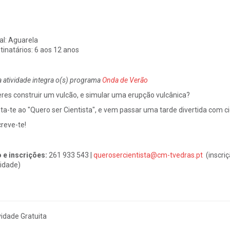
al:
Aguarela
tinatários:
6 aos 12 anos
a atividade integra o(s) programa
Onda de Verão
res construir um vulcão, e simular uma erupção vulcânica?
ta-te ao "Quero ser Cientista", e vem passar uma tarde divertida com ci
creve-te!
o e inscrições:
261 933 543 |
querosercientista@cm-tvedras.pt
(inscriç
vidade)
vidade Gratuita