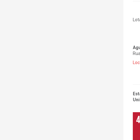
Lot
Agu
Rua
Loc
Est
Uni