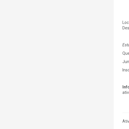
Loc
Des
Est
Que
Jun
Ins
Inf
ati
Ati