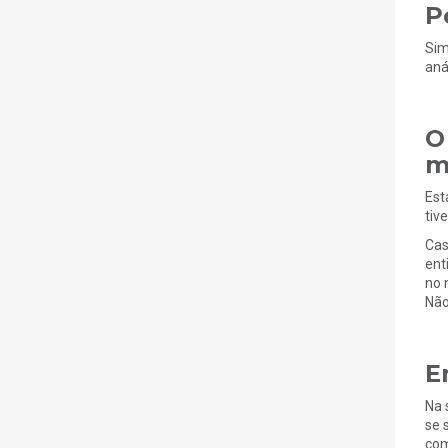
P
Sim
aná
O
m
Est
tiv
Cas
ent
no 
Não
E
Na 
se 
com