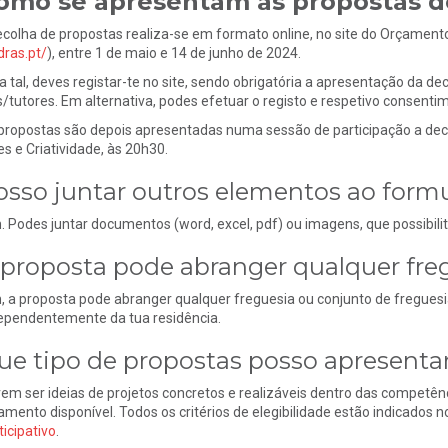
omo se apresentam as propostas d
ecolha de propostas realiza-se em formato online, no site do Orçamento
dras.pt/
), entre 1 de maio e 14 de junho de 2024.
a tal, deves registar-te no site, sendo obrigatória a apresentação da d
s/tutores. Em alternativa, podes efetuar o registo e respetivo consent
propostas são depois apresentadas numa sessão de participação a deco
es e Criatividade, às 20h30.
osso juntar outros elementos ao formu
. Podes juntar documentos (word, excel, pdf) ou imagens, que possibi
 proposta pode abranger qualquer fre
, a proposta pode abranger qualquer freguesia ou conjunto de freguesi
ependentemente da tua residência.
ue tipo de propostas posso apresenta
em ser ideias de projetos concretos e realizáveis dentro das competên
amento disponível. Todos os critérios de elegibilidade estão indicados n
ticipativo
.