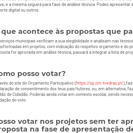
ve, e a mesma seguirá para fase de análise técnica. Podes apresentar a 
orte digital ou outros.
 que acontece às propostas que pa
serviços municipais verificam a sua elegibilidade e analisam-nas tecni
nsformadas em projetos, com indicação do respetivo orçamento e do pr
posta for aprovada em análise técnica, passará a integrar a lista de pro
omo posso votar?
avés do site do Orçamento Participativo (
https://op.cm-tvedras.pt/
),faz
laração de consentimento dos teus pais/tutores, ou, em alternativa, f
tão de Cidadão. Poderás ainda votar em contexto escolar, sendo neces
idação do voto.
osso votar nos projetos sem ter a
roposta na fase de apresentação d