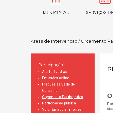
SERVIÇOS O
MUNICÍPIO
Áreas de Intervenção / Orçamento Par
Participação
P
Alerta Tvedras
Emissões online
Freguesias Sede de
Concelho
O
Orçamento Participativo
Participação pública
É u
dis
Voluntariado em Torres