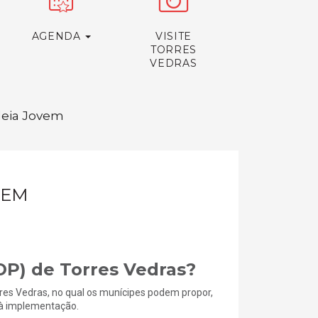
AGENDA
VISITE
TORRES
VEDRAS
Ideia Jovem
VEM
OP) de Torres Vedras?
res Vedras, no qual os munícipes podem propor,
s à implementação.