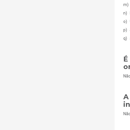
m) 
n) 
o) 
p) 
q) 
É
o
Não
A
i
Não