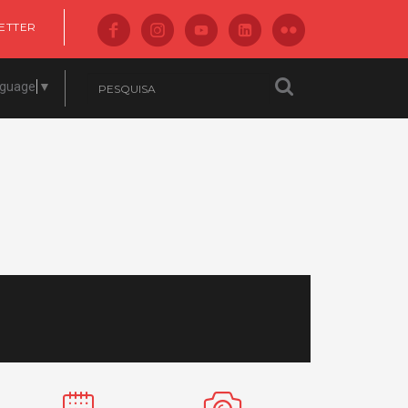
ETTER
nguage
▼