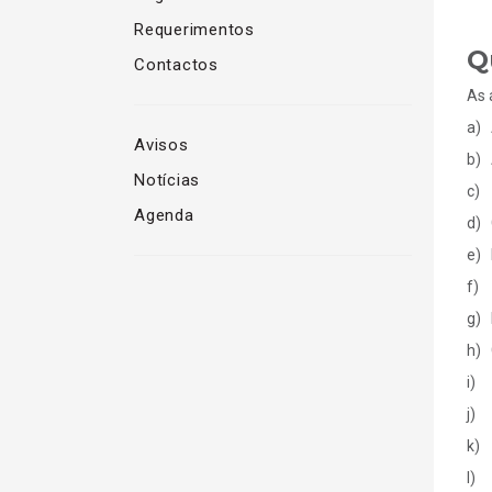
Requerimentos
Q
Contactos
As 
a) 
Avisos
b) 
Notícias
c) 
Agenda
d) 
e) 
f) 
g) 
h) 
i) 
j) 
k) 
l) 