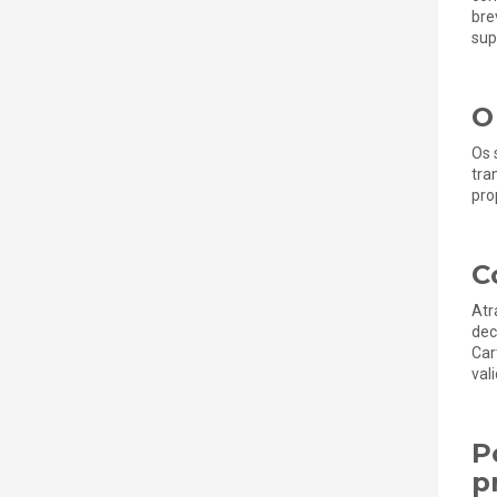
bre
sup
O
Os 
tra
pro
C
Atr
dec
Car
val
P
p