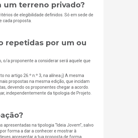
 um terreno privado?
térios de elegibilidade definidos. Só em sede de
de cada proposta.
o repetidas por um ou
o, o/a proponente a considerar será aquele que
o no artigo 26.º n.º 3, na alínea j) A mesma
u mais propostas na mesma edição, que incidam
as, devendo os proponentes chegar a acordo.
ar, independentemente da tipologia de Projeto.
pação?
 apresentadas na tipologia “Ideia Jovem”, salvo
por forma a dar a conhecer e mostrar à
 deves apresentar a tua proposta de forma