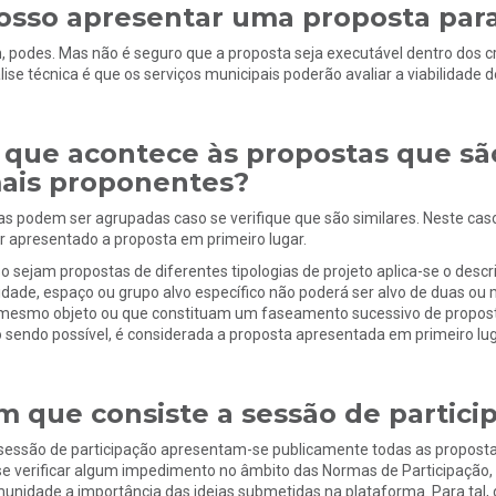
osso apresentar uma proposta para
, podes. Mas não é seguro que a proposta seja executável dentro dos cri
lise técnica é que os serviços municipais poderão avaliar a viabilidade 
 que acontece às propostas que sã
ais proponentes?
as podem ser agrupadas caso se verifique que são similares. Neste cas
er apresentado a proposta em primeiro lugar.
o sejam propostas de diferentes tipologias de projeto aplica-se o descrit
idade, espaço ou grupo alvo específico não poderá ser alvo de duas o
mesmo objeto ou que constituam um faseamento sucessivo de propost
 sendo possível, é considerada a proposta apresentada em primeiro lug
m que consiste a sessão de partici
sessão de participação apresentam-se publicamente todas as propostas
se verificar algum impedimento no âmbito das Normas de Participação, 
unidade a importância das ideias submetidas na plataforma. Para tal,