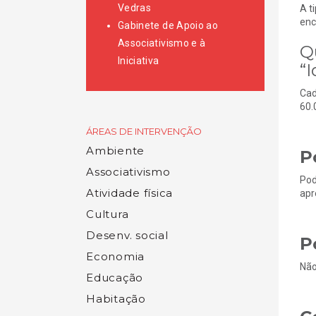
Vedras
A t
enc
Gabinete de Apoio ao
Associativismo e à
Q
Iniciativa
“
Cad
60.
ÁREAS DE INTERVENÇÃO
Ambiente
P
Associativismo
Pod
Atividade física
apr
Cultura
Desenv. social
P
Economia
Não
Educação
Habitação