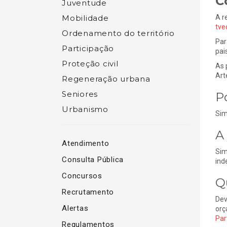
C
Juventude
Mobilidade
A r
tve
Ordenamento do território
Par
Participação
pai
Proteção civil
As 
Art
Regeneração urbana
Seniores
P
Urbanismo
Sim
A
Atendimento
Sim
Consulta Pública
ind
Concursos
Q
Recrutamento
Dev
Alertas
orç
Par
Regulamentos