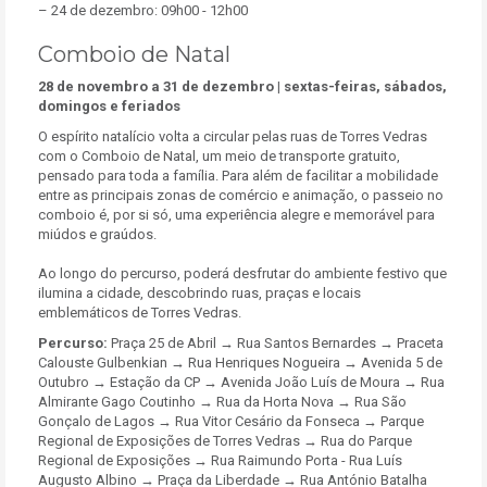
– 24 de dezembro: 09h00 - 12h00
Comboio de Natal
28 de novembro a 31 de dezembro
| sextas-feiras, sábados,
domingos e feriados
O espírito natalício volta a circular pelas ruas de Torres Vedras
com o Comboio de Natal, um meio de transporte gratuito,
pensado para toda a família. Para além de facilitar a mobilidade
entre as principais zonas de comércio e animação, o passeio no
comboio é, por si só, uma experiência alegre e memorável para
miúdos e graúdos.
Ao longo do percurso, poderá desfrutar do ambiente festivo que
ilumina a cidade, descobrindo ruas, praças e locais
emblemáticos de Torres Vedras.
Percurso:
Praça 25 de Abril
→
Rua Santos Bernardes
→
Praceta
Calouste Gulbenkian
→
Rua Henriques Nogueira
→
Avenida 5 de
Outubro
→
Estação da CP
→
Avenida João Luís de Moura
→
Rua
Almirante Gago Coutinho
→
Rua da Horta Nova
→
Rua São
Gonçalo de Lagos
→
Rua Vitor Cesário da Fonseca
→
Parque
Regional de Exposições de Torres Vedras
→
Rua do Parque
Regional de Exposições
→
Rua Raimundo Porta - Rua Luís
Augusto Albino
→
Praça da Liberdade
→
Rua António Batalha