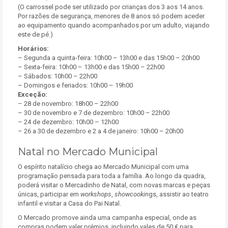
(O carrossel pode ser utilizado por crianças dos 3 aos 14 anos.
Por razões de segurança, menores de 8 anos só podem aceder
ao equipamento quando acompanhados por um adulto, viajando
este de pé.)
Horários:
– Segunda a quinta-feira: 10h00 – 13h00 e das 15h00 – 20h00
– Sexta-feira: 10h00 – 13h00 e das 15h00 – 22h00
– Sábados: 10h00 – 22h00
– Domingos e feriados: 10h00 – 19h00
Exceção:
– 28 de novembro: 18h00 – 22h00
– 30 de novembro e 7 de dezembro: 10h00 – 22h00
– 24 de dezembro: 10h00 – 12h00
– 26 a 30 de dezembro e 2 a 4 de janeiro: 10h00 – 20h00
Natal no Mercado Municipal
O espírito natalício chega ao Mercado Municipal com uma
programação pensada para toda a família. Ao longo da quadra,
poderá visitar o Mercadinho de Natal, com novas marcas e peças
únicas, participar em
workshops
,
showcookin
gs, assistir ao teatro
infantil e visitar a Casa do Pai Natal.
O Mercado promove ainda uma campanha especial, onde as
compras podem valer prémios, incluindo vales de 50 € para