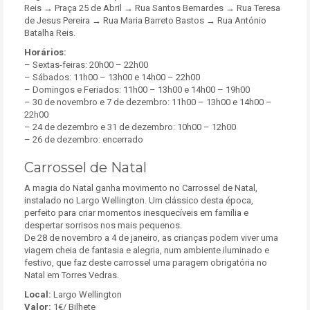
Reis
→
Praça 25 de Abril
→
Rua Santos Bernardes
→
Rua Teresa
de Jesus Pereira
→
Rua Maria Barreto Bastos
→
Rua António
Batalha Reis.
Horários:
– Sextas-feiras: 20h00 – 22h00
– Sábados: 11h00 – 13h00 e 14h00 – 22h00
– Domingos e Feriados: 11h00 – 13h00 e 14h00 – 19h00
– 30 de novembro e 7 de dezembro: 11h00 – 13h00 e 14h00 –
22h00
– 24 de dezembro e 31 de dezembro: 10h00 – 12h00
– 26 de dezembro: encerrado
Carrossel de Natal
A magia do Natal ganha movimento no
Carrossel de Natal
,
instalado no Largo Wellington. Um clássico desta época,
perfeito para criar momentos inesquecíveis em família e
despertar sorrisos nos mais pequenos.
De 28 de novembro a 4 de janeiro, as crianças podem viver uma
viagem cheia de
fantasia e alegria, num ambiente iluminado e
festivo, que faz deste carrossel uma paragem obrigatória no
Natal em Torres Vedras.
Local:
Largo Wellington
Valor:
1€/ Bilhete