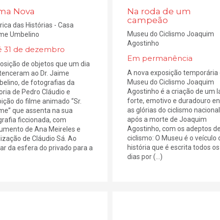
ma Nova
Na roda de um
campeão
rica das Histórias - Casa
Museu do Ciclismo Joaquim
me Umbelino
Agostinho
é 31 de dezembro
Em permanência
osição de objetos que um dia
A nova exposição temporária
tenceram ao Dr. Jaime
Museu do Ciclismo Joaquim
elino, de fotografias da
Agostinho é a criação de um l
oria de Pedro Cláudio e
forte, emotivo e duradouro en
bição do filme animado “Sr.
as glórias do ciclismo nacional
me” que assenta na sua
após a morte de Joaquim
grafia ficcionada, com
Agostinho, com os adeptos d
umento de Ana Meireles e
ciclismo: O Museu é o veículo 
lização de Cláudio Sá. Ao
história que é escrita todos os
tar da esfera do privado para a
dias por (...)