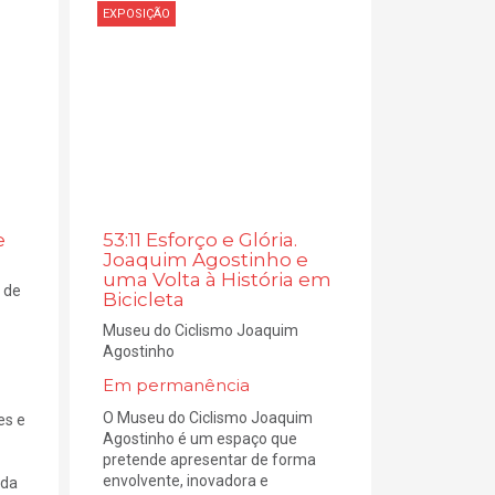
EXPOSIÇÃO
e
53:11 Esforço e Glória.
Joaquim Agostinho e
uma Volta à História em
e de
Bicicleta
Museu do Ciclismo Joaquim
Agostinho
Em permanência
O Museu do Ciclismo Joaquim
es e
Agostinho é um espaço que
pretende apresentar de forma
envolvente, inovadora e
ada