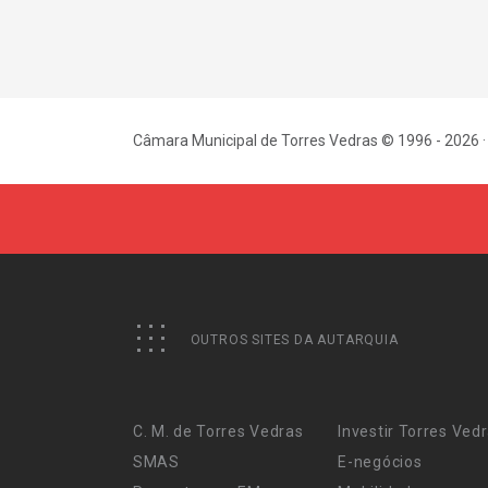
Câmara Municipal de Torres Vedras © 1996 - 2026 ·
OUTROS SITES DA AUTARQUIA
C. M. de Torres Vedras
Investir Torres Ved
SMAS
E-negócios