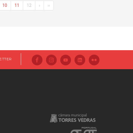
10
11
12
›
››
ETTER