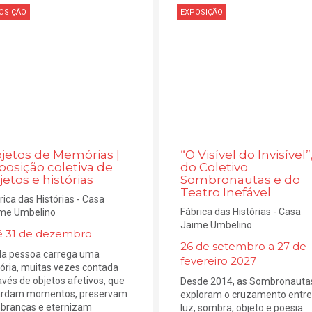
OSIÇÃO
EXPOSIÇÃO
jetos de Memórias |
“O Visível do Invisível”
posição coletiva de
do Coletivo
jetos e histórias
Sombronautas e do
Teatro Inefável
rica das Histórias - Casa
Fábrica das Histórias - Casa
me Umbelino
Jaime Umbelino
é 31 de dezembro
26 de setembro a 27 de
a pessoa carrega uma
fevereiro 2027
tória, muitas vezes contada
avés de objetos afetivos, que
Desde 2014, as Sombronauta
rdam momentos, preservam
exploram o cruzamento entre
branças e eternizam
luz, sombra, objeto e poesia