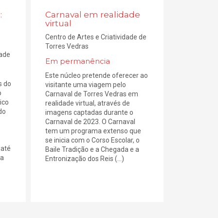
:
Carnaval em realidade
virtual
o
Centro de Artes e Criatividade de
Torres Vedras
dade
Em permanência
Este núcleo pretende oferecer ao
s do
visitante uma viagem pelo
o
Carnaval de Torres Vedras em
ico
realidade virtual, através de
do
imagens captadas durante o
Carnaval de 2023. O Carnaval
tem um programa extenso que
se inicia com o Corso Escolar, o
 até
Baile Tradição e a Chegada e a
ta
Entronização dos Reis (...)