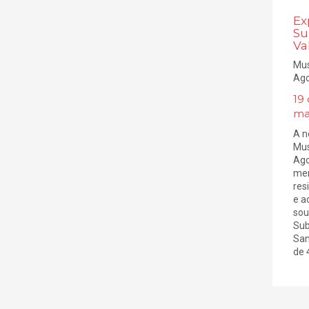
Ex
Su
Va
Mus
Ago
19
ma
A n
Mus
Ago
mem
res
e a
sou
Sub
San
de 4