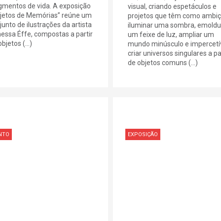
gmentos de vida. A exposição
visual, criando espetáculos e
jetos de Memórias” reúne um
projetos que têm como ambi
junto de ilustrações da artista
iluminar uma sombra, emoldu
essa Éffe, compostas a partir
um feixe de luz, ampliar um
bjetos (...)
mundo minúsculo e impercetív
criar universos singulares a pa
de objetos comuns (...)
NTO
EXPOSIÇÃO