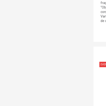
fra
“Ob
con
Van
de o
EVE