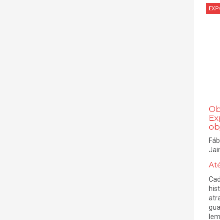
EXP
Ob
Ex
ob
Fáb
Jai
At
Cad
his
atr
gua
lem