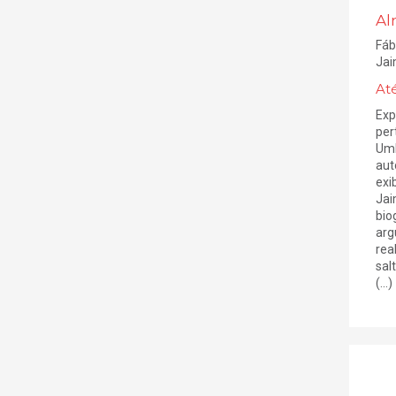
Al
Fáb
Jai
At
Exp
per
Umb
aut
exi
Jai
bio
arg
rea
sal
(...)