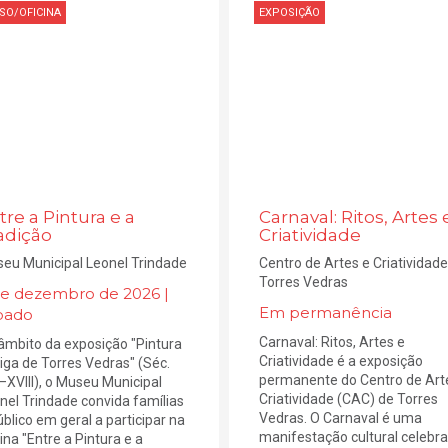
SO/OFICINA
EXPOSIÇÃO
tre a Pintura e a
Carnaval: Ritos, Artes 
adição
Criatividade
eu Municipal Leonel Trindade
Centro de Artes e Criatividad
Torres Vedras
de dezembro de 2026 |
Em permanência
bado
Carnaval: Ritos, Artes e
âmbito da exposição "Pintura
Criatividade é a exposição
iga de Torres Vedras" (Séc.
permanente do Centro de Art
–XVIII), o Museu Municipal
Criatividade (CAC) de Torres
nel Trindade convida famílias
Vedras. O Carnaval é uma
úblico em geral a participar na
manifestação cultural celebr
cina "Entre a Pintura e a