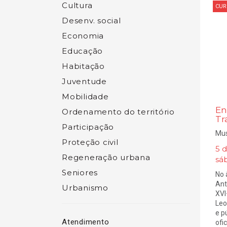
Cultura
CUR
Desenv. social
Economia
Educação
Habitação
Juventude
Mobilidade
En
Ordenamento do território
Tr
Participação
Mus
Proteção civil
5 
Regeneração urbana
sá
Seniores
No 
Ant
Urbanismo
XVI
Leo
e p
Atendimento
ofi