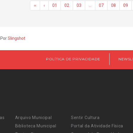
‹‹
‹
01
02
03
…
07
08
09
 Por
Slingshot
POLÍTICA DE PRIVACIDADE
NEWSL
ras
Arquivo Municipal
Sentir Cultura
Biblioteca Municipal
Portal da Atividade Física