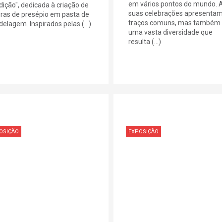
em vários pontos do mundo. 
dição", dedicada à criação de
suas celebrações apresenta
uras de presépio em pasta de
traços comuns, mas também
elagem. Inspirados pelas (...)
uma vasta diversidade que
resulta (...)
OSIÇÃO
EXPOSIÇÃO