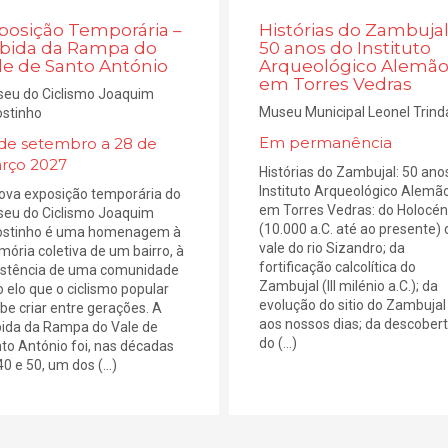
posição Temporária –
Histórias do Zambujal
bida da Rampa do
50 anos do Instituto
le de Santo António
Arqueológico Alemã
em Torres Vedras
eu do Ciclismo Joaquim
Museu Municipal Leonel Trin
stinho
Em permanência
 de setembro a 28 de
rço 2027
Histórias do Zambujal: 50 ano
Instituto Arqueológico Alemã
ova exposição temporária do
em Torres Vedras: do Holocén
eu do Ciclismo Joaquim
(10.000 a.C. até ao presente) 
stinho é uma homenagem à
vale do rio Sizandro; da
ória coletiva de um bairro, à
fortificação calcolítica do
istência de uma comunidade
Zambujal (III milénio a.C.); da
o elo que o ciclismo popular
evolução do sitio do Zambujal
be criar entre gerações. A
aos nossos dias; da descober
ida da Rampa do Vale de
do (...)
to António foi, nas décadas
0 e 50, um dos (...)