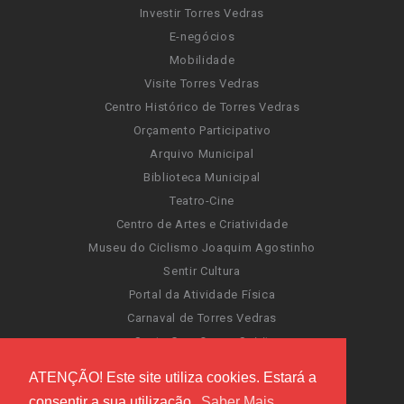
Investir Torres Vedras
E-negócios
Mobilidade
Visite Torres Vedras
Centro Histórico de Torres Vedras
Orçamento Participativo
Arquivo Municipal
Biblioteca Municipal
Teatro-Cine
Centro de Artes e Criatividade
Museu do Ciclismo Joaquim Agostinho
Sentir Cultura
Portal da Atividade Física
Carnaval de Torres Vedras
Santa Cruz Ocean Spirit
Novas Invasões
ATENÇÃO! Este site utiliza cookies. Estará a
Festas de Torres Vedras
consentir a sua utilização.
Saber Mais