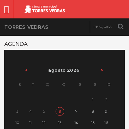
TORRES VEDRAS
AGENDA
agosto 2026
<
>
S
T
Q
Q
S
S
D
1
2
3
4
5
7
8
9
6
10
11
12
13
14
15
16