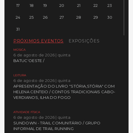
17
18
19
20
21
22
23
24
25
26
27
28
29
30
31
PRÓXIMOS EVENTOS
EXPOSIÇÕES
MÚSICA
6 de agosto de 2026 | quinta
BATUC'OESTE /
LEITURA
6 de agosto de 2026 | quinta
APRESENTAÇÃO DO LIVRO "STÓRIA,STÓRIA" COM
HELENA CENTEIO / CONTOS TRADICIONAIS CABO-
VERDIANOS, ILHA DO FOGO
ATIVIDADE FÍSICA
6 de agosto de 2026 | quinta
SUNDOWN - TRAIL COMUNITÁRIO / GRUPO
INFORMAL DE TRAIL RUNNING