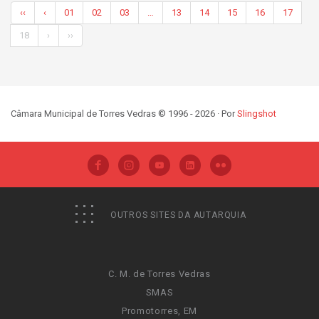
‹‹
‹
01
02
03
…
13
14
15
16
17
18
›
››
Câmara Municipal de Torres Vedras © 1996 - 2026 · Por
Slingshot
OUTROS SITES DA AUTARQUIA
C. M. de Torres Vedras
SMAS
Promotorres, EM