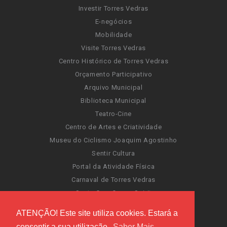
Investir Torres Vedras
E-negócios
Mobilidade
Visite Torres Vedras
Centro Histórico de Torres Vedras
Orçamento Participativo
Arquivo Municipal
Biblioteca Municipal
Teatro-Cine
Centro de Artes e Criatividade
Museu do Ciclismo Joaquim Agostinho
Sentir Cultura
Portal da Atividade Física
Carnaval de Torres Vedras
Santa Cruz Ocean Spirit
Novas Invasões
ATENÇÃO! Este site utiliza cookies. Estará a
Festas de Torres Vedras
consentir a sua utilização.
Saber Mais