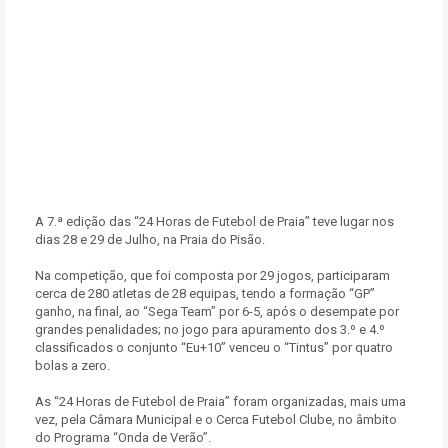
A 7.ª edição das “24 Horas de Futebol de Praia” teve lugar nos
dias 28 e 29 de Julho, na Praia do Pisão.
Na competição, que foi composta por 29 jogos, participaram
cerca de 280 atletas de 28 equipas, tendo a formação “GP”
ganho, na final, ao “Sega Team” por 6-5, após o desempate por
grandes penalidades; no jogo para apuramento dos 3.º e 4.º
classificados o conjunto “Eu+10” venceu o “Tintus” por quatro
bolas a zero.
As “24 Horas de Futebol de Praia” foram organizadas, mais uma
vez, pela Câmara Municipal e o Cerca Futebol Clube, no âmbito
do Programa “Onda de Verão”.