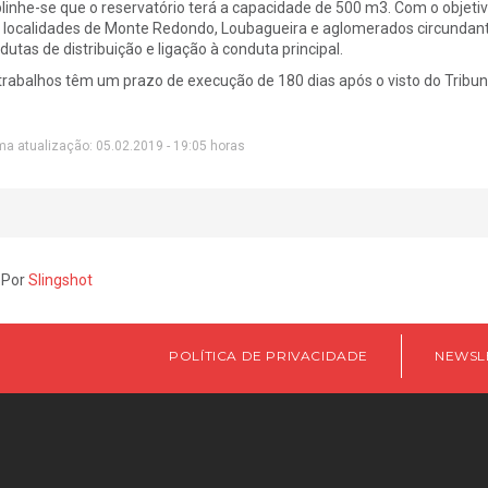
linhe-se que o reservatório terá a capacidade de 500 m3. Com o objetiv
 localidades de Monte Redondo, Loubagueira e aglomerados circundante
dutas de distribuição e ligação à conduta principal.
trabalhos têm um prazo de execução de 180 dias após o visto do Tribun
ma atualização: 05.02.2019 - 19:05 horas
 Por
Slingshot
POLÍTICA DE PRIVACIDADE
NEWSL