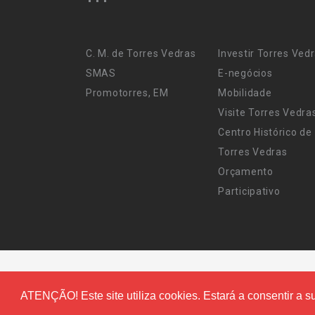
C. M. de Torres Vedras
Investir Torres Ved
SMAS
E-negócios
Promotorres, EM
Mobilidade
Visite Torres Vedra
Centro Histórico de
Torres Vedras
Orçamento
Participativo
ATENÇÃO! Este site utiliza cookies. Estará a consentir a su