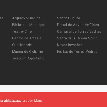
ras
Arquivo Municipal
Sentir Cultura
Biblioteca Municipal
Portal da Atividade Física
Teatro-Cine
Carnaval de Torres Vedras
s
Centro de Artes e
Santa Cruz Ocean Spirit
Criatividade
Novas Invasões
Museu do Ciclismo
Festas de Torres Vedras
Joaquim Agostinho
a utilização.
Saber Mais