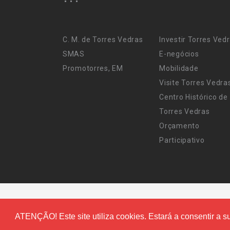
C. M. de Torres Vedras
Investir Torres Ved
SMAS
E-negócios
Promotorres, EM
Mobilidade
Visite Torres Vedra
Centro Histórico de
Torres Vedras
Orçamento
Participativo
ATENÇÃO! Este site utiliza cookies. Estará a consentir a su