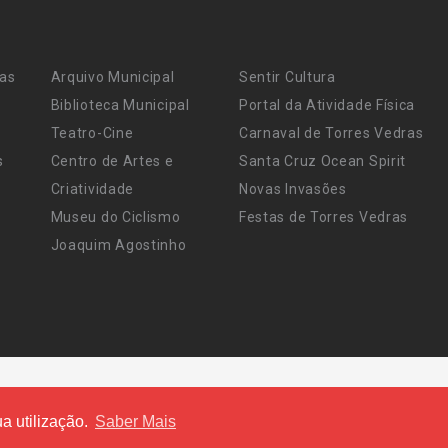
ras
Arquivo Municipal
Sentir Cultura
Biblioteca Municipal
Portal da Atividade Física
Teatro-Cine
Carnaval de Torres Vedras
s
Centro de Artes e
Santa Cruz Ocean Spirit
Criatividade
Novas Invasões
Museu do Ciclismo
Festas de Torres Vedras
Joaquim Agostinho
a utilização.
Saber Mais