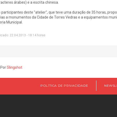
racteres árabes) e a escrita chinesa.
 participantes deste "atelier", que teve uma duração de 35 horas, propor
rias a monumentos da Cidade de Torres Vedras e a equipamentos munic
eria Municipal.
icado: 22.04.2013 - 18:14 horas
 Por
Slingshot
POLÍTICA DE PRIVACIDADE
NEWSL